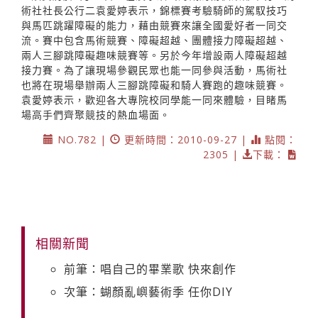
術社社長公行二袁愛婷表示，錦標賽考驗騎師的駕馭技巧
與馬匹跳躍障礙的能力，藉由競賽來讓全國愛好者一同交
流。賽中包含馬術競賽、障礙超越、團體接力障礙超越、
兩人三腳跳障礙趣味競賽等。另於今年增設兩人障礙超越
接力賽。為了讓現場參觀民眾也能一同參與活動，馬術社
也將在現場舉辦兩人三腳跳障礙和騎人賽跑的趣味競賽。
袁愛婷表示，歡迎各大專院校同學能一同來體驗，目睹馬
場高手們齊聚競技的熱血場面。
NO.782 |
更新時間：2010-09-27 |
點閱：
2305 |
下載：
相關新聞
前筆：唱自己的畢業歌 快來創作
次筆：蝴顏亂嶼藝術季 任你DIY