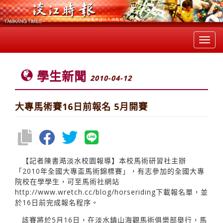
Toggl
navig
學生新聞
2010-04-12
大專馬術賽16日前報名 5月開賽
【記者陳書澔淡水校園報導】本校馬術研習社主辦
「2010年全國大專盃馬術錦標賽」，有志參加的全國大專
院校在學學生，可至馬術社網站
http://www.wretch.cc/blog/horseriding下載報名單，並
於16日前完成報名程序。
該賽將於5月16日，在淡水鎮山海觀馬術俱樂部舉行，馬