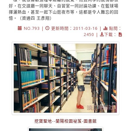
好，在交誼廳一同聊天、自習室一同討論功課、在籃球場
揮灑熱血，甚至一起下山逛夜市等，這都是令人難忘的回
憶。（資通四 王彥翔）
NO.793 |
更新時間：2011-03-16 |
點閱：
2450 |
下載：
挖寶聖地--蘭陽校園祕笈-圖書館