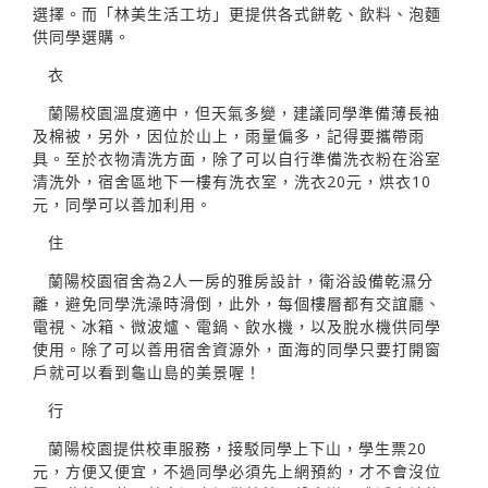
選擇。而「林美生活工坊」更提供各式餅乾、飲料、泡麵
供同學選購。
衣
蘭陽校園溫度適中，但天氣多變，建議同學準備薄長袖
及棉被，另外，因位於山上，雨量偏多，記得要攜帶雨
具。至於衣物清洗方面，除了可以自行準備洗衣粉在浴室
清洗外，宿舍區地下一樓有洗衣室，洗衣20元，烘衣10
元，同學可以善加利用。
住
蘭陽校園宿舍為2人一房的雅房設計，衛浴設備乾濕分
離，避免同學洗澡時滑倒，此外，每個樓層都有交誼廳、
電視、冰箱、微波爐、電鍋、飲水機，以及脫水機供同學
使用。除了可以善用宿舍資源外，面海的同學只要打開窗
戶就可以看到龜山島的美景喔！
行
蘭陽校園提供校車服務，接駁同學上下山，學生票20
元，方便又便宜，不過同學必須先上網預約，才不會沒位