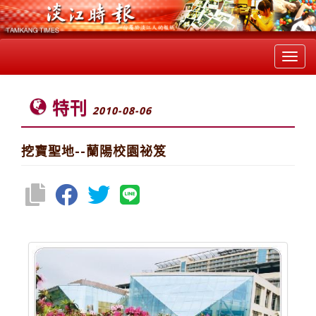
Toggl
navig
特刊
2010-08-06
挖寶聖地--蘭陽校園祕笈