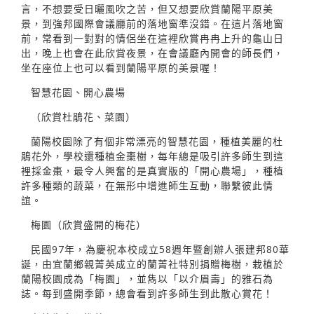
言，不想要受日曬風吹之苦，但又想要欣賞蘭陽平原美
景，到強邦國際會議廳前的落地窗準沒錯。在這片落地窗
前，常看到一對對的情侶坐在這裡欣賞冉冉上升的龜山日
出，晚上也會在此欣賞夜景，在會議廳內開會的師長們，
坐在座位上也可以看到蘭陽平原的美景喔！
智慧花園、開心農場
（欣賞杜鵑花、菜園）
蘭陽校園除了有個非常漂亮的智慧花園，種植美麗的杜
鵑花外，學校還種植金棗樹，每年總是吸引許多師生到這
裡採金棗，最令人興奮的是真實版的「開心農場」，種植
許多種類的蔬菜，在無形中增進師生互動，聯繫彼此情
誼。
梅園（欣賞盛開的梅花）
民國97年，為慶祝本校成立58週年暨創辦人張建邦80華
誕，由宜蘭鄉親菁英成立的蘭菁社特別捐贈梅樹，栽植於
蘭陽校園成為「梅園」，並雋以「以介眉壽」的雅石為
誌。每到盛開季節，總會看到許多師生到此散心賞花！