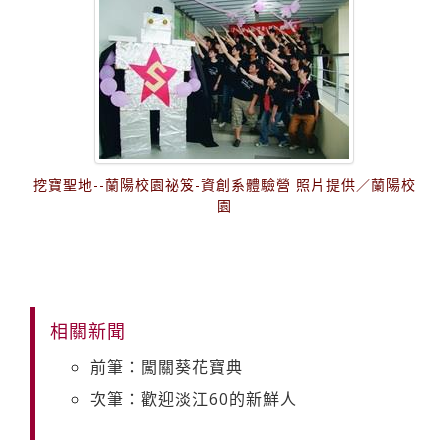
挖寶聖地--蘭陽校園祕笈-資創系體驗營 照片提供／蘭陽校
園
相關新聞
前筆：闖關葵花寶典
次筆：歡迎淡江60的新鮮人