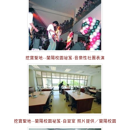
挖寶聖地--蘭陽校園祕笈-音樂性社團表演
挖寶聖地--蘭陽校園祕笈-自習室 照片提供／蘭陽校園