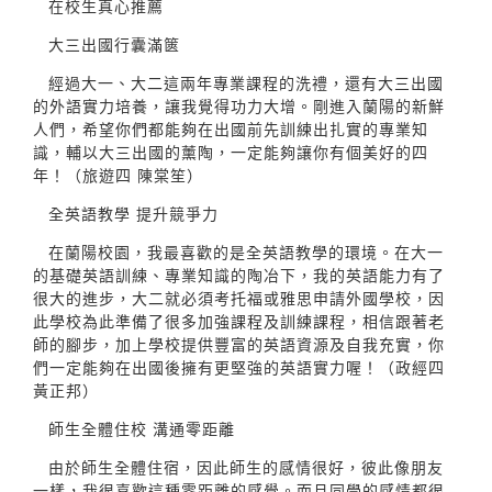
在校生真心推薦
大三出國行囊滿篋
經過大一、大二這兩年專業課程的洗禮，還有大三出國
的外語實力培養，讓我覺得功力大增。剛進入蘭陽的新鮮
人們，希望你們都能夠在出國前先訓練出扎實的專業知
識，輔以大三出國的薰陶，一定能夠讓你有個美好的四
年！（旅遊四 陳棠笙）
全英語教學 提升競爭力
在蘭陽校園，我最喜歡的是全英語教學的環境。在大一
的基礎英語訓練、專業知識的陶冶下，我的英語能力有了
很大的進步，大二就必須考托福或雅思申請外國學校，因
此學校為此準備了很多加強課程及訓練課程，相信跟著老
師的腳步，加上學校提供豐富的英語資源及自我充實，你
們一定能夠在出國後擁有更堅強的英語實力喔！（政經四
黃正邦）
師生全體住校 溝通零距離
由於師生全體住宿，因此師生的感情很好，彼此像朋友
一樣，我很喜歡這種零距離的感覺。而且同學的感情都很