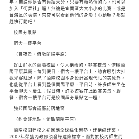
年，無論你是否有舞蹈天分，只要有顆熱情的心，也可以
加入「街舞社」喔！無論是宜蘭區大大小小的比賽，或是
台灣區的表演，常常可以看到他們的身影！心動嗎？那就
趕快行動吧！
校園夯景點
宿舍一樓平台
（賞夜景、俯瞰蘭陽平原）
好山好水的蘭陽校園，令人稱羨的，非賞夜景、俯瞰蘭
陽平原莫屬。每到假日，宿舍一樓平台上，總會吸引大批
觀光客駐足，除了蘭陽校園本身設計富現代化的美感外，
也能從平台上看到整個蘭陽平原。平日時，許多師生坐在
平台聊天、慶生；假日時，許多遊客在此欣賞美景、野
餐，宿舍一樓平台可是校園超夯景點之一喔！
強邦國際會議廳前落地窗
（約會好地點、俯瞰蘭陽平原）
蘭陽校園建校之初因應全球綠化趨勢，建構綠建築，
2007年榮獲內政部頒發綠建築標章。而對於校內師生而