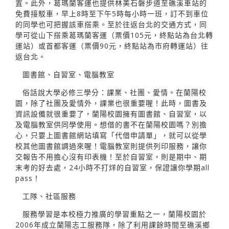
置。此外，葛瑪蘭客運也提供林美石磐步道至礁溪車站的
免費接駁車，早上8時至下午5時每小時一班，訂不到車位
的同學也可把握該車搭乘。至於往返台北的交通方式，同
學可從山下搭乘葛瑪蘭客運（票價105元，終點站為台北轉
運站）或首都客運（票價90元，終點站為市府轉運站）往
返台北。
圖書館、自習室、電腦教室
俗話說大學必修三學分：課業、社團、愛情。在蘭陽校
園，除了社團及愛情外，課業也很重要喔！此時，圖書及
資訊設備就很重要了，蘭陽校園擁有圖書館、自習室，以
及電腦教室供同學使用。想借的書不在蘭陽校園嗎？別擔
心，只要上圖書館網站填寫「代借申請單」，就可以從學
校其他圖書館調過來喔！電腦教室則提供列印服務，讓你
交報告不用擔心沒有印表機！至於自習室，則是期中、期
末考的好去處，24小時不打烊的自習室，保證讓你學期all
pass！
工隊、社區服務
服務學習是本校極力推廣的學習重點之一，蘭陽校園於
2006年成立蘭陽志工服務隊，除了利用課餘時間至礁溪鄉