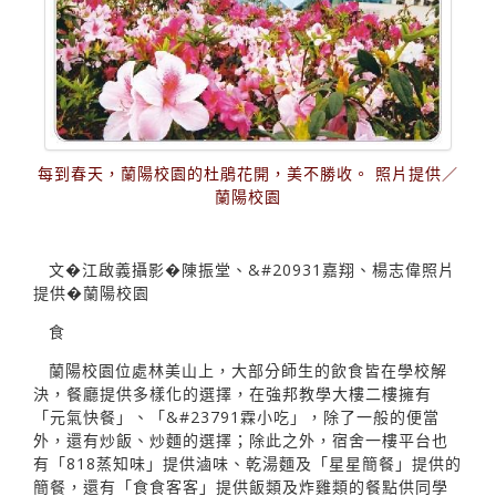
每到春天，蘭陽校園的杜鵑花開，美不勝收。 照片提供／
蘭陽校園
文�江啟義攝影�陳振堂、&#20931嘉翔、楊志偉照片
提供�蘭陽校園
食
蘭陽校園位處林美山上，大部分師生的飲食皆在學校解
決，餐廳提供多樣化的選擇，在強邦教學大樓二樓擁有
「元氣快餐」、「&#23791霖小吃」，除了一般的便當
外，還有炒飯、炒麵的選擇；除此之外，宿舍一樓平台也
有「818蒸知味」提供滷味、乾湯麵及「星星簡餐」提供的
簡餐，還有「食食客客」提供飯類及炸雞類的餐點供同學