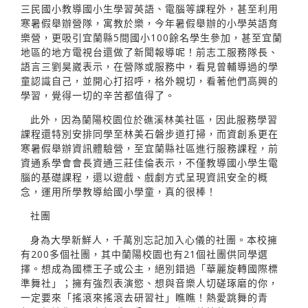
三民國小教導國小生學習英語、電腦等課程外，甚至利用
寒暑假舉辦營隊，寓教於樂，今年暑假舉辦的小學英語育
樂營，更吸引宜蘭縣5間國小100餘名學生參加，甚至宜蘭
地區的地方電視台還做了新聞報導呢！前志工服務隊長、
語言三劉昊崴表示，在營隊或服務中，看見曾輔導過的學
童認識自己，並開心打招呼，格外親切，看著他們高興的
學習，覺得一切的辛苦都值得了。
此外，因為蘭陽校園位於礁溪林美社區，因此服務學習
課程還特別安排同學至林美石磐步道打掃，而資創系更在
寒暑假舉辦資訊體驗營，至宜蘭縣社區進行服務課程，前
資通系學會會長資通三莊佳倫表示，不僅教導國小學生電
腦的基礎課程，還以遊戲、戲劇方式呈現資訊安全的概
念，運用所學教導給國小學童，真的很棒！
社團
身為大學新鮮人，千萬別忘記加入心儀的社團。本校擁
有200多個社團，其中蘭陽校園也有21個社團供同學選
擇。想成為國標王子或公主，絕別錯過「華麗旋轉國際標
準舞社」；擁有強烈表演慾、想與音樂人切磋琢磨的你，
一定要來「搖滾來搖滾去研習社」瞧瞧！熱愛跳舞的青