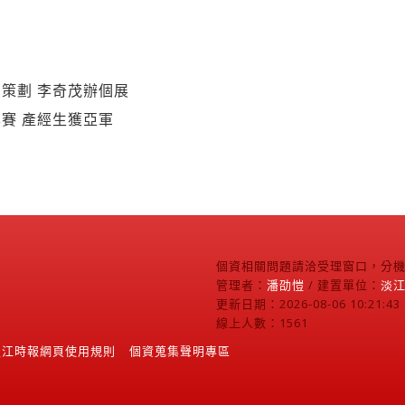
策劃 李奇茂辦個展
賽 產經生獲亞軍
個資相關問題請洽受理窗口，分機2
管理者：
潘劭愷
/ 建置單位：
淡
更新日期：2026-08-06 10:21:43
線上人數：1561
淡江時報網頁使用規則
個資蒐集聲明專區