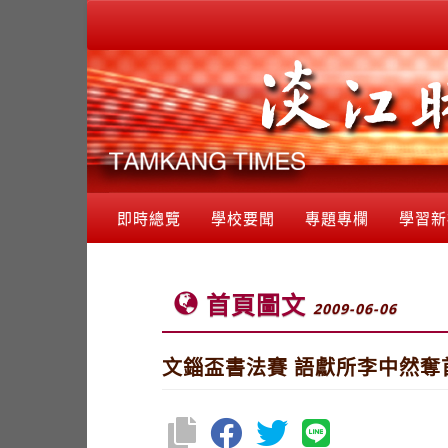
即時總覽
學校要聞
專題專欄
學習新
首頁圖文
2009-06-06
文錙盃書法賽 語獻所李中然奪