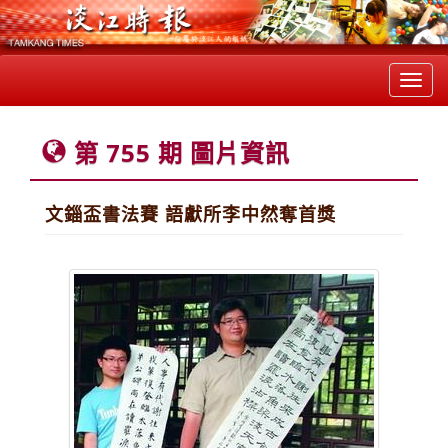
Toggl
navig
第 755 期 圖片資訊
文錙盃書法賽 語獻所李中然奪首獎