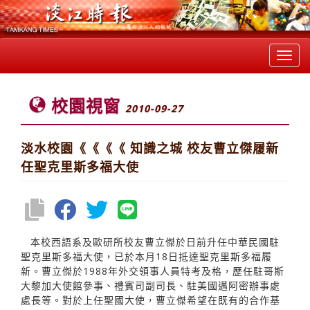
Toggl
navig
校園視窗
2010-09-27
淡水校園《《《《 知識之城 校友曹立傑履新
任聖克里斯多福大使
本校西語系及歐研所校友曹立傑於日前升任中華民國駐
聖克里斯多福大使，已於本月18日抵達聖克里斯多福履
新。曹立傑於1988年外交領事人員特考及格，歷任駐哥斯
大黎加大使館參事、禮賓司副司長、駐美國邁阿密辦事處
處長等。對於上任聖國大使，曹立傑希望在既有的合作基