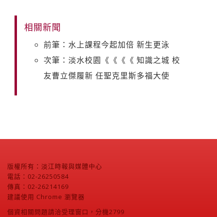
相關新聞
前筆：水上課程今起加倍 新生更泳
次筆：淡水校園《《《《 知識之城 校
友曹立傑履新 任聖克里斯多福大使
版權所有：淡江時報與媒體中心
電話：02-26250584
傳真：02-26214169
建議使用 Chrome 瀏覽器
個資相關問題請洽受理窗口，分機2799