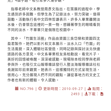
克」4個子題，吸引眾多人潮參觀。
指導老師中文系教授周彥文指出，在策展的過程中，學
生遇到許多困難，但學生為了記錄淡水，努力突破，值得
鼓勵。活動執行長中文四林哲謙表示，許多人畢業離開淡
水後，仍會懷念這裡的一景一物，想藉著學生的眼睛看到
不同的淡水，不單單只是侷限在校園中。
其中，「竹圍生活圈」作品由資圖三吳岱欒和資圖四沈
盈君製作，她們以影片和文本展示，淡水入口「竹圍」的
生活風貌，深入體驗社區營造，同時記錄與探討淡北快速
道路的各方意見。中文系畢業校友吳柏勳說，看完片子，
美好的回憶被喚醒，深深被感動。現場除本校同學與老師
參與外，也吸引文山報導雜誌發行人暨淡海報導雜誌社社
長謝如珍前來觀賞，她表示，這樣獨特的方式呈現生活，
很用心，充分展現人們不同的觀點，讓從事地方的文史工
作者也有新的體驗，令人感動。
NO.796 |
更新時間：2010-09-27 |
點閱：
2493 |
下載：