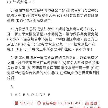
(D)外語大樓--FL
3. 請問本校未曾獲得哪項殊榮？(A)全球首座ISO20000
認證大學(B)全球首所安全大學 (C)獲教育部肯定體育績優
學校 (D)第17屆國品獎得主
4. 有位學生仿冒成淡江學生，請將他揪出來吧？(A)小
牙：新工學大樓玻璃屋24小時開放，讓你做作業免驚免驚
(B)小笨：深夜無公車不用怕，call個護送專線，我也有白
馬王子(C)小宏：只要帶學妹去建鬼一下，把妹無往不利
啦！ (D)小元：每次上廁所都要帶衛生紙，真不方便！
5. 瑪麗想帶朋友一同參與本校的特色活動，以善盡待客
之道，試問何者無法在本校經歷？(A)在令人毛骨悚然的建
鬼放聲大叫 (B)因聖誕節放假而同遊淡水老街玩一天 (C)在
海報街吃遍全台名產的文化週(D)在超high的忘春瘋看到陳
綺貞
A
1. A 2. B 3. D 4. D 5. B
NO.797 |
更新時間：2010-10-04 |
點閱：