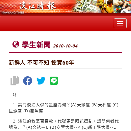
Toggl
navig
學生新聞
2010-10-04
新鮮人 不可不知 挖寶60年
Q
1. 請問淡江大學的星座為何？(A)天蠍座 (B)天秤座 (C)
巨蠍座 (D)雙魚座
2. 淡江的教室百百款，代號更是眼花撩亂，請問何者代
號為非？(A)文館—L (B)商管大樓--P (C)新工學大樓--E