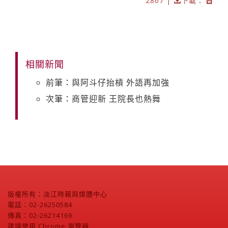
2867 |
下載：
相關新聞
前筆：與阿斗仔抬槓 外語再加強
次筆：商管迎新 王院長也熱舞
版權所有：淡江時報與媒體中心
電話：02-26250584
傳真：02-26214169
建議使用 Chrome 瀏覽器