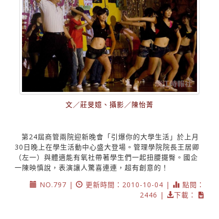
文／莊旻嬑、攝影／陳怡菁
第24屆商管兩院迎新晚會「引爆你的大學生活」於上月
30日晚上在學生活動中心盛大登場。管理學院院長王居卿
（左一）與體適能有氧社帶著學生們一起扭腰擺臀。國企
一陳映慎說，表演讓人驚喜連連，超有創意的！
NO.797 |
更新時間：2010-10-04 |
點閱：
2446 |
下載：