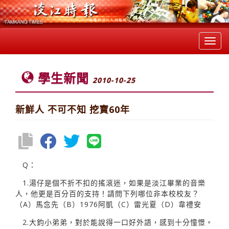
Toggl
navig
學生新聞
2010-10-25
新鮮人 不可不知 挖寶60年
Q：
1.湯仔是個不折不扣的搖滾迷，如果是淡江畢業的音樂
人，他更是百分百的支持！請問下列哪位非本校校友？
（A）馬念先（B）1976阿凱（C）雷光夏（D）韋禮安
2.大鈞小弟弟，對於能說得一口好外語，感到十分憧憬。