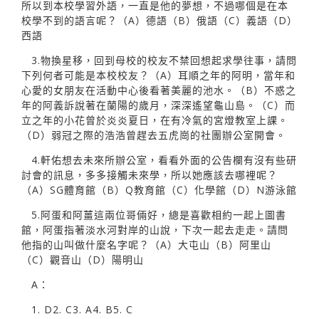
所以到本校學習外語，一直是他的夢想，不過哪個是在本
校學不到的語言呢？（A）德語（B）俄語（C）義語（D）
西語
3.物換星移，回到母校的校友不禁回想起求學往事，請問
下列何者可能是本校校友？（A）耳順之年的阿明，當年和
心愛的女朋友在活動中心後看著美麗的池水。（B）不惑之
年的阿義訴說著在蘭陽的歲月，深深遙望龜山島。（C）而
立之年的小花曾於炎炎夏日，在有冷氣的宮燈教室上課。
（D）弱冠之際的浩浩曾趕去五虎崗的社團辦公室開會。
4.軒佑想去未來所辦公室，看看外面的公告欄有沒有些研
討會的訊息，多多接觸未來學，所以她應該去哪裡呢？
（A）SG體育館（B）Q教育館（C）化學館（D）N游泳館
5.阿蛋和阿薑這兩位哥倆好，總是喜歡相約一起上圖書
館，阿蛋指著淡水河對岸的山說，下次一起去走走。請問
他指的山叫做什麼名字呢？（A）大屯山（B）阿里山
（C）觀音山（D）陽明山
A：
1. D2. C3. A4. B5. C