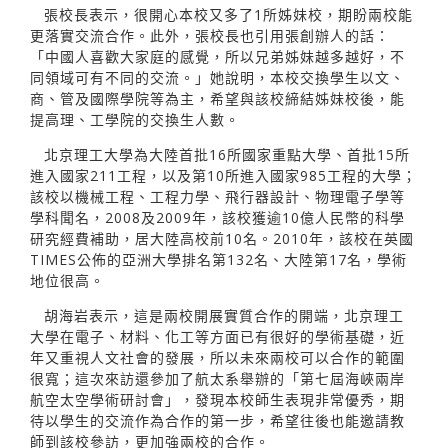
張校長表示，很開心本校又多了1所姊妹校，期盼兩校能
更落實交流合作。此外，張校長也引用張創辦人的話：
「中國人喜歡大家庭的感覺，所以兄弟姊妹越多越好，不
同領域可有不同的交流。」她說明，本校交換學生以文、
商、管及國際學院等為主，希望與該校締結姊妹校後，能
提高理、工學院的交換生人數。
北京理工大學為大陸首批16所國家重點大學、首批15所
進入國家211工程，以及第10所進入國家985工程的大學；
該校以機械工程、工程力學、飛行器設計、物理電子學等
學科聞名，2008及2009年，該校獲逾10億人民幣的科學
研究經費補助，居大陸高校前10名。2010年，該校在英國
TIMES公佈的亞洲大學排名第132名、大陸第17名，學術
地位很高。
胡海岩表示，這是兩校開展實質合作的開端，北京理工
大學在電子、材料、化工等方面已有很好的學術基礎，近
年又重視人文社會的發展，所以未來兩校可以合作的範圍
很寬；這次來訪還參加了航太系舉辦的「第七屆海峽兩岸
航空太空學術研討會」，發現本校師生表現非常優秀，期
待以學生的交流作為合作的第一步，希望往後也能邀請教
師到該校參訪，更加強兩校的合作。