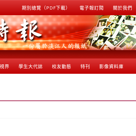
期別總覽（PDF下載）
電子報訂閱
關於我們
視界
學生大代誌
校友動態
特刊
影像資料庫