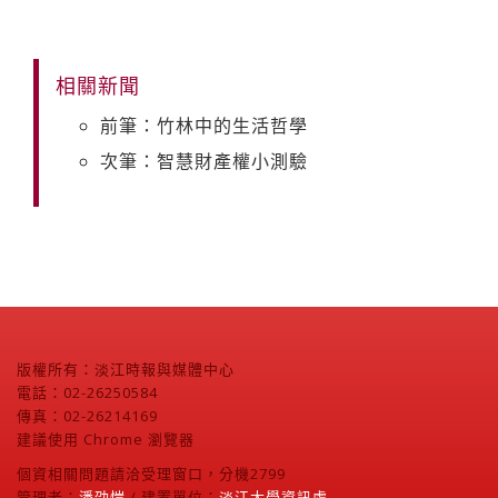
相關新聞
前筆：竹林中的生活哲學
次筆：智慧財產權小測驗
版權所有：淡江時報與媒體中心
電話：02-26250584
傳真：02-26214169
建議使用 Chrome 瀏覽器
個資相關問題請洽受理窗口，分機2799
管理者：
潘劭愷
/ 建置單位：
淡江大學資訊處