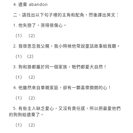
4. 遺棄 abandon
二、請找出以下句子裡的主角和配角，然後譯出英文：
1. 他失戀了，哭得很傷心。
（1） （2）
2. 我很思念我父親，我小時候他常說童話故事給我聽。
（1）（2）
3. 狗和狼都屬於同一個家族，牠們都愛大自然！
（1） （2）
4. 他雖然來自單親家庭，卻有一顆喜樂開朗的心！
（1） （2）
5. 有些主人缺乏愛心，又沒有責任感，所以把最愛他們
的狗狗給遺棄了。
（1） （2）