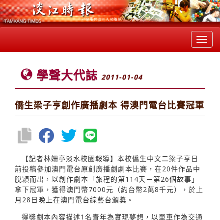
Toggl
navig
學聲大代誌
2011-01-04
僑生梁子亨創作廣播劇本 得澳門電台比賽冠軍
【記者林姍亭淡水校園報導】本校僑生中文二梁子亨日
前投稿參加澳門電台原創廣播劇劇本比賽，在20件作品中
脫穎而出，以創作劇本「旅程的第114天－第26個故事」
拿下冠軍，獲得澳門幣7000元（約台幣2萬8千元），於上
月28日晚上在澳門電台綜藝台頒獎。
得獎劇本內容描述1名青年為實現夢想，以單車作為交通