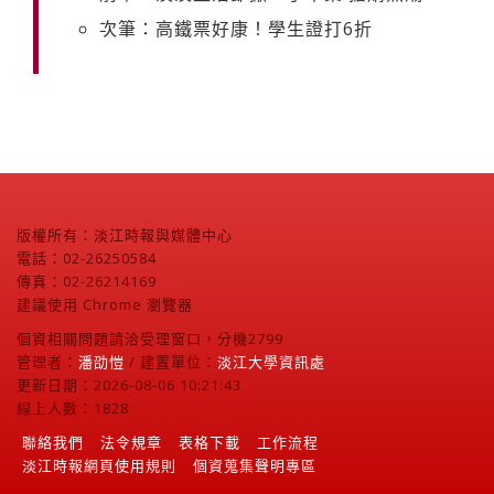
次筆：高鐵票好康！學生證打6折
版權所有：淡江時報與媒體中心
電話：02-26250584
傳真：02-26214169
建議使用 Chrome 瀏覽器
個資相關問題請洽受理窗口，分機2799
管理者：
潘劭愷
/ 建置單位：
淡江大學資訊處
更新日期：2026-08-06 10:21:43
線上人數：1828
聯絡我們
法令規章
表格下載
工作流程
淡江時報網頁使用規則
個資蒐集聲明專區