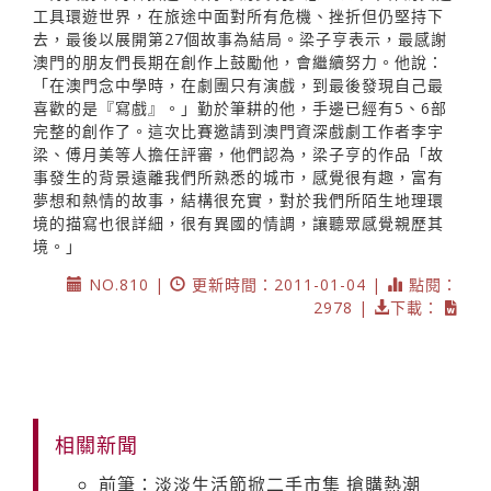
工具環遊世界，在旅途中面對所有危機、挫折但仍堅持下
去，最後以展開第27個故事為結局。梁子亨表示，最感謝
澳門的朋友們長期在創作上鼓勵他，會繼續努力。他說：
「在澳門念中學時，在劇團只有演戲，到最後發現自己最
喜歡的是『寫戲』。」勤於筆耕的他，手邊已經有5、6部
完整的創作了。這次比賽邀請到澳門資深戲劇工作者李宇
梁、傅月美等人擔任評審，他們認為，梁子亨的作品「故
事發生的背景遠離我們所熟悉的城市，感覺很有趣，富有
夢想和熱情的故事，結構很充實，對於我們所陌生地理環
境的描寫也很詳細，很有異國的情調，讓聽眾感覺親歷其
境。」
NO.810 |
更新時間：2011-01-04 |
點閱：
2978 |
下載：
相關新聞
前筆：淡淡生活節掀二手市集 搶購熱潮