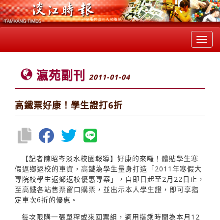
Toggl
navig
瀛苑副刊
2011-01-04
高鐵票好康！學生證打6折
【記者陳昭岑淡水校園報導】好康的來囉！體貼學生寒
假返鄉返校的車資，高鐵為學生量身打造「2011年寒假大
專院校學生返鄉返校優惠專案」，自即日起至2月22日止，
至高鐵各站售票窗口購票，並出示本人學生證，即可享指
定車次6折的優惠。
每次限購一張單程或來回票組，適用搭乘時間為本月12