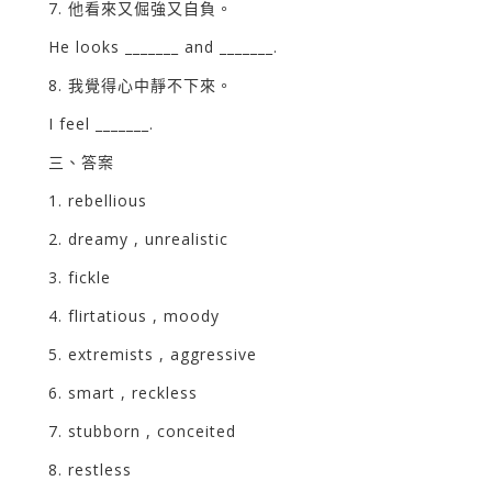
7. 他看來又倔強又自負。
He looks _______ and _______.
8. 我覺得心中靜不下來。
I feel _______.
三、答案
1. rebellious
2. dreamy , unrealistic
3. fickle
4. flirtatious , moody
5. extremists , aggressive
6. smart , reckless
7. stubborn , conceited
8. restless