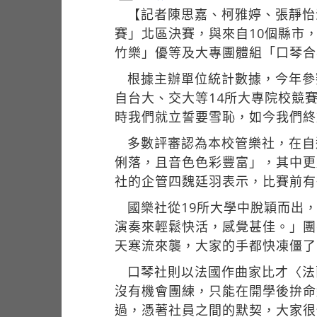
【記者陳思嘉、柯雅婷、張靜怡
賽」北區決賽，與來自10個縣市
竹樂」優等及大專團體組「口琴合
根據主辦單位統計數據，今年參
自台大、交大等14所大專院校競
時我們就立誓要雪恥，如今我們終
多數評審認為本校管樂社，在自選
俐落，且音色色彩豐富」，其中更
社的企管四魏廷羽表示，比賽前有
國樂社從19所大學中脫穎而出
演奏來輕鬆快活，感覺甚佳。」團
天寒流來襲，大家的手都快凍僵了
口琴社則以法國作曲家比才〈法
沒有機會團練，只能在開學後拚命
過，憑著社員之間的默契，大家很