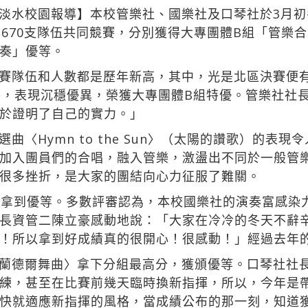
淡水校園報導】本校管樂社、國樂社及口琴社於3月初
，670支隊伍共同競賽，分別獲得大專團體B組「管樂
奏」優等。
賽隊伍和人數都是歷年新高，其中，光是北區決賽便有
賽，表現沉穩優異，榮獲大專團體B組特優。管樂社社
於證明了自己的實力。」
曲〈Hymn to the Sun〉（太陽的讚歌）的表
加入團員們的合唱，融入管樂，激盪出不同於一般管
很多挫折，是大家的團結向心力征服了難關。
，拿到優等。多數評審認為，本校國樂社的演奏富感染
長資管二陳立豪感動地說：「大家在冷冷的冬天不辭
！所以拿到好成績真的很開心！很感動！」經過去年
蘭德爾舞曲〉拿下分組最高分，獲頒優等。口琴社社
練，甚至在比賽前幾天臨時換新指揮，所以，今年是
快就適應新指揮的風格，當成績公布的那一刻，知道