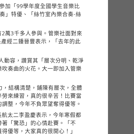
參加「99學年度全國學生音樂比
合奏」特優、「絲竹室內樂合奏-絲
2萬3千多人參與。管樂社面對來
長產經二鍾晉豐表示，「去年的此
現令人動容，讚賞其「層次分明、乾淨
樂吹奏曲的火花。大一即加入管樂
力，結構清楚，鋪陳有層次，全體
辛勞來練習，真的很辛苦！比賽當
的調整，今年不負眾望奪得優等。
長航太二李盈慶表示，今年寒假都
帶著「驚恐」的心情赴賽。「不
獲得優等，大家真的很開心！」