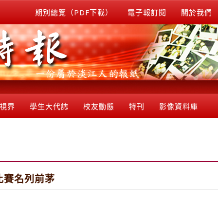
期別總覽（PDF下載）
電子報訂閱
關於我們
視界
學生大代誌
校友動態
特刊
影像資料庫
比賽名列前茅