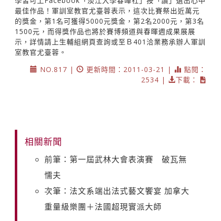
學皆可上Facebook「淡江大學春暉社」按「讚」選出心中
最佳作品！軍訓室教官尤臺蓉表示，這次比賽祭出近萬元
的獎金，第1名可獲得5000元獎金，第2名2000元，第3名
1500元，而得獎作品也將於賽博頻道與春暉週成果展展
示，詳情請上生輔組網頁查詢或至Ｂ401洽業務承辦人軍訓
室教官尤臺蓉。
NO.817 |
更新時間：2011-03-21 |
點閱：
2534 |
下載：
相關新聞
前筆：第一屆武林大會表演賽 破瓦無
懦夫
次筆：法文系端出法式藝文饗宴 加拿大
重量級樂團＋法國超現實派大師