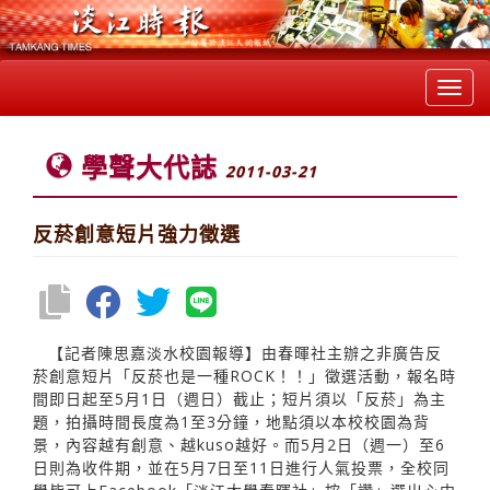
Toggl
navig
學聲大代誌
2011-03-21
反菸創意短片強力徵選
【記者陳思嘉淡水校園報導】由春暉社主辦之非廣告反
菸創意短片「反菸也是一種ROCK！！」徵選活動，報名時
間即日起至5月1日（週日）截止；短片須以「反菸」為主
題，拍攝時間長度為1至3分鐘，地點須以本校校園為背
景，內容越有創意、越kuso越好。而5月2日（週一）至6
日則為收件期，並在5月7日至11日進行人氣投票，全校同