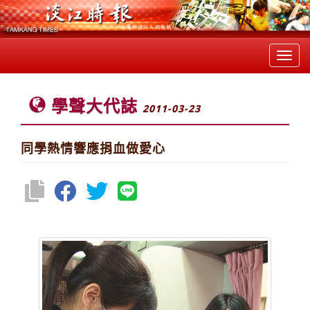
Toggl
navig
學聲大代誌
2011-03-23
同學熱情響應捐血做愛心