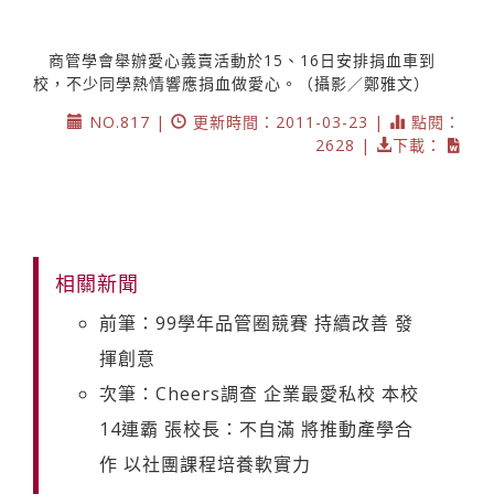
商管學會舉辦愛心義賣活動於15、16日安排捐血車到
校，不少同學熱情響應捐血做愛心。（攝影／鄭雅文）
NO.817 |
更新時間：2011-03-23 |
點閱：
2628 |
下載：
相關新聞
前筆：99學年品管圈競賽 持續改善 發
揮創意
次筆：Cheers調查 企業最愛私校 本校
14連霸 張校長：不自滿 將推動產學合
作 以社團課程培養軟實力