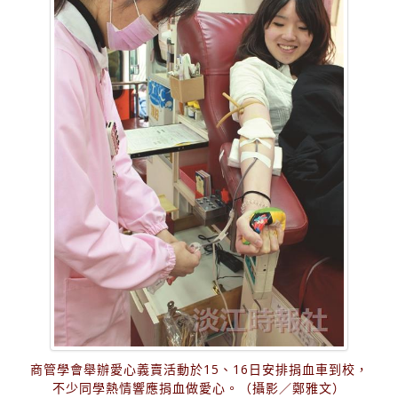
商管學會舉辦愛心義賣活動於15、16日安排捐血車到校，
不少同學熱情響應捐血做愛心。（攝影／鄭雅文）