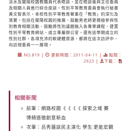
淡水及蘭陽校園教職員代表晤談，並在晤談後與主任委員
及相關人員進行綜合座談。性別平等教育委員會執行秘書
黃文智表示，本校性別平等教育著重在「教育」的深化及
落實，包括在蘭陽校園的推展、鼓勵男老師更積極參與性
別教育相關活動、鼓勵將性別議題融入各專業課程、建置
性別平等教育網站、成立專屬辦公室，還有這學期成立的
性別社群，各項充沛的軟硬體資源，都將在這次訪評中，
向訪視委員一一展現。
NO.819 |
更新時間：2011-04-11 |
點閱：
2923 |
下載：
相關新聞
前筆：網路校園《《《《 探索之域 賽
博頻道徵創意新血
次筆：呂秀蓮談民主演化 學生:更能宏觀