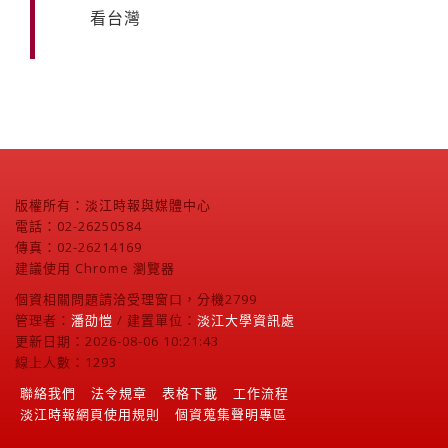
看台灣
版權所有：淡江時報與媒體中心
電話：02-26250584
傳真：02-26214169
建議使用 Chrome 瀏覽器
個資相關問題請洽受理窗口，分機2799
管理者：
潘劭愷
/ 建置單位：
淡江大學資訊處
更新日期：2026-08-06 10:21:43
線上人數：1293
聯絡我們
法令規章
表格下載
工作流程
淡江時報網頁使用規則
個資蒐集聲明專區