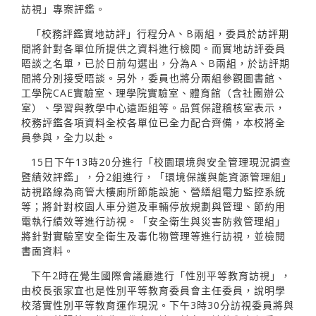
訪視」專案評鑑。
「校務評鑑實地訪評」行程分A、B兩組，委員於訪評期
間將針對各單位所提供之資料進行檢閱。而實地訪評委員
晤談之名單，已於日前勾選出，分為A、B兩組，於訪評期
間將分別接受晤談。另外，委員也將分兩組參觀圖書館、
工學院CAE實驗室、理學院實驗室、體育館（含社團辦公
室）、學習與教學中心遠距組等。品質保證稽核室表示，
校務評鑑各項資料全校各單位已全力配合齊備，本校將全
員參與，全力以赴。
15日下午13時20分進行「校園環境與安全管理現況調查
暨績效評鑑」，分2組進行，「環境保護與能資源管理組」
訪視路線為商管大樓廁所節能設施、營繕組電力監控系統
等；將針對校園人車分道及車輛停放規劃與管理、節約用
電執行績效等進行訪視。「安全衛生與災害防救管理組」
將針對實驗室安全衛生及毒化物管理等進行訪視，並檢閱
書面資料。
下午2時在覺生國際會議廳進行「性別平等教育訪視」，
由校長張家宜也是性別平等教育委員會主任委員，說明學
校落實性別平等教育運作現況。下午3時30分訪視委員將與