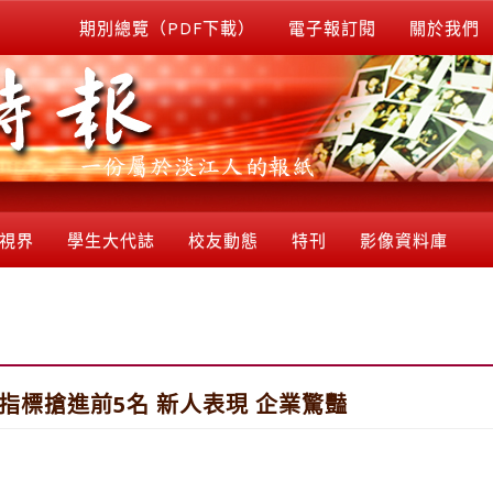
期別總覽（PDF下載）
電子報訂閱
關於我們
視界
學生大代誌
校友動態
特刊
影像資料庫
3指標搶進前5名 新人表現 企業驚豔