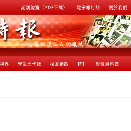
期別總覽（PDF下載）
電子報訂閱
關於我們
視界
學生大代誌
校友動態
特刊
影像資料庫