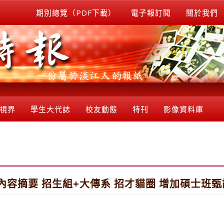
期別總覽（PDF下載）
電子報訂閱
關於我們
視界
學生大代誌
校友動態
特刊
影像資料庫
內容摘要 招生組+大傳系 招才貓圈 增加碩士班