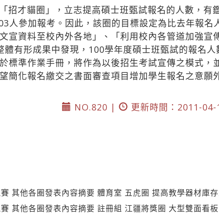
招才貓圈」，立志提高碩士班甄試報名的人數，有鑑於9
503人參加報考。因此，該圈的目標設定為比去年報名
文宣資料至校內外各地」、「利用校內各管道加強宣
整體有形成果中發現，100學年度碩士班甄試的報名人
於標準作業手冊，將作為以後招生考試宣傳之模式，並
望簡化報名繳交之書面審查項目增加學生報名之意願
NO.820 |
更新時間：2011-04-
賽 其他各圈發表內容摘要 體育室 五虎圈 提高教學器材庫
賽 其他各圈發表內容摘要 註冊組 江疆將獎圈 大型雙面看板