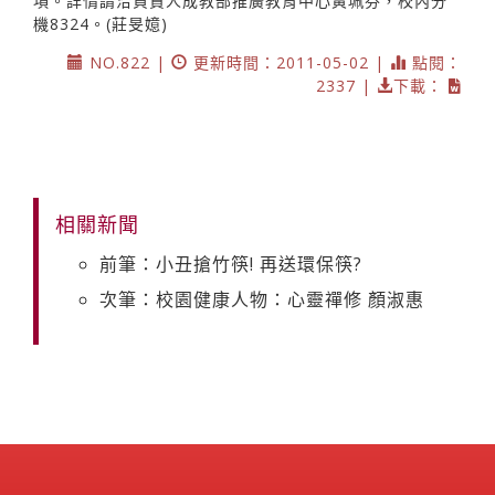
項。詳情請洽負責人成教部推廣教育中心黃珮芬，校內分
機8324。(莊旻嬑)
NO.822 |
更新時間：2011-05-02 |
點閱：
2337 |
下載：
相關新聞
前筆：小丑搶竹筷! 再送環保筷?
次筆：校園健康人物：心靈禪修 顏淑惠