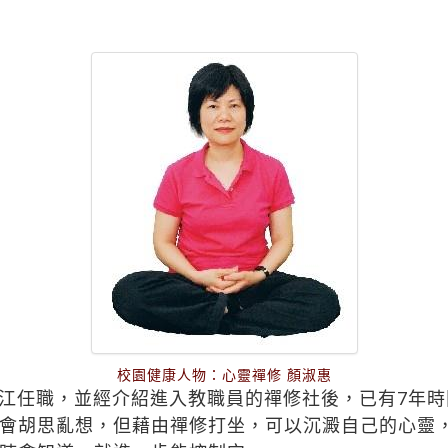
校園健康人物：心靈禪修 顏淑惠
江任職，並經介紹進入教職員的禪修社後，已有7年
會胡思亂想，但藉由禪修打坐，可以沉澱自己的心靈