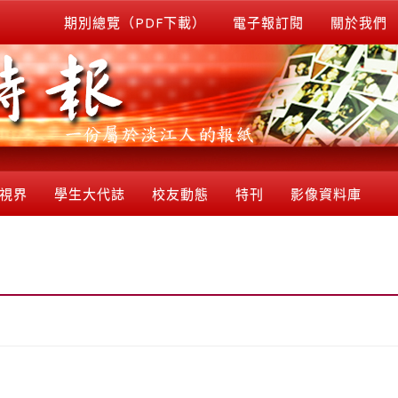
期別總覽（PDF下載）
電子報訂閱
關於我們
視界
學生大代誌
校友動態
特刊
影像資料庫