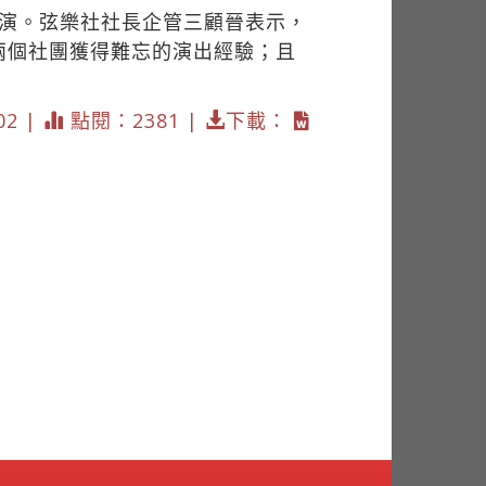
表演。弦樂社社長企管三顧晉表示，
兩個社團獲得難忘的演出經驗；且
02 |
點閱：2381 |
下載：