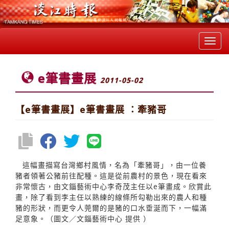
Toggl
navig
e筆書畫展
2011-05-02
【e筆書畫展】e筆書畫展 ：牽豬哥
這幅畫描寫台灣鄉村風情，名為「牽豬哥」，由一位養
豬者領著公豬前往配種。這是從前農村的景色，現在看來
非常懷古，由文錙藝術中心李奇茂主任以e筆畫成。欣賞此
畫，除了看到李主任以熟練的線條所勾勒出來的農人和種
豬的形狀，而更令人莞爾的是豬的口水垂涎而下，一幅滿
足意象。（圖文／文錙藝術中心 提供 ）