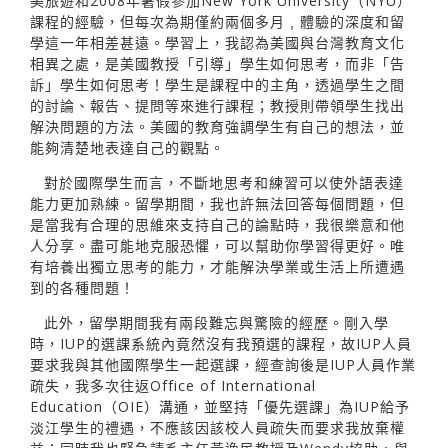
美旅遊和2008年暑假參加New York University（NYU）
課程的經驗，但每次為期僅約兩個多月﹐體驗的深度和留
學這一年相差甚遠。學習上，我認為美國與台灣教育文化
相異之處，是美國教授「引導」學生如何思考，而非「告
訴」學生如何思考！學生是課程中的主角，透過學生之間
的討論、報告、提問等來進行課程；教授則帶領學生找出
解決問題的方法。美國的教育強調學生有自己的想法，並
能夠清楚地表達自己的觀點。
對於國際學生而言，不斷地思考和練習可以使外語表達
能力更加熟練。留學期間，我也許無法回答每個問題，但
是當我有合理的思維來支持自己的論點時，我很樂意和他
人分享。盡可能地克服恐懼，可以幫助你學習得更好。唯
有培養出獨立思考的能力，才能解決學業或生活上所遭遇
到的各種問題！
此外，留學期間我有兩段難忘與驚險的經歷。剛入學
時，IUP的選課系統內竟然沒有我預選的課程，故IUP人員
要求我與其他國際學生一起選課，經查詢後是IUP人員作業
疏失，我多次往返Office of International
Education（OIE）溝通，並堅持「優先選課」為IUP給予
淡江學生的禮遇，不應該因該校人員疏失而要求我放棄權