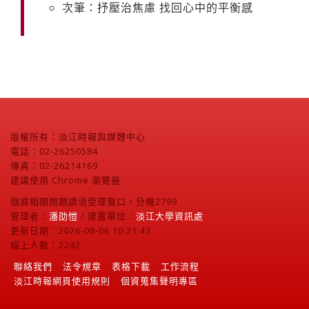
次筆：抒壓治焦慮 找回心中的平衡感
版權所有：淡江時報與媒體中心
電話：02-26250584
傳真：02-26214169
建議使用 Chrome 瀏覽器
個資相關問題請洽受理窗口，分機2799
管理者：
潘劭愷
/ 建置單位：
淡江大學資訊處
更新日期：2026-08-06 10:21:43
線上人數：2242
聯絡我們
法令規章
表格下載
工作流程
淡江時報網頁使用規則
個資蒐集聲明專區