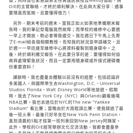
益；同時我也緊急請系主任黃逸民教授及Wendy協助，與
OIE的主管聯絡，才終於順利解決。在此與大家分享：遇事
要理直而氣婉，且要懂得借力！
另外，期末考前的週末，當我正如火如荼地準備期末報
告時，我的筆記型電腦竟然故障；而學校的維修中心要週
一早上才開放，勢必會導致遲交。我在週日下午馬上先寄
了E-mail給各個相關教授，告知我的狀況並申請補交，且
於週一一早迅速至維修中心將資料複製到隨身碟中。之
後，終於順利繳交報告。在此要分享的是：要懂得如何協
商與處理緊急狀況，而且一定要用隨身碟或外接式硬碟備
份重要資料！
課餘時，我也盡量去體驗以前沒有的經歷，包括認識許
多美國人，與國際學生去Washington, D.C.、Universal
Studios Florida、Walt Disney World等地旅遊。假期
時，我去了New York City（NYC）與Orlando觀看幾場
NBA比賽。我也去過位於NYC的The new “Yankee
Stadium” 看比賽；當晚由於大雨耽誤比賽，使我錯過了最
後一班火車，最後只好呆坐在New York Penn Station，
直到清晨約5點才搭第一班列車回到New Jersey阿姨家。
此外，學校的OIE經常舉辦文化交流活動，我都會盡量參