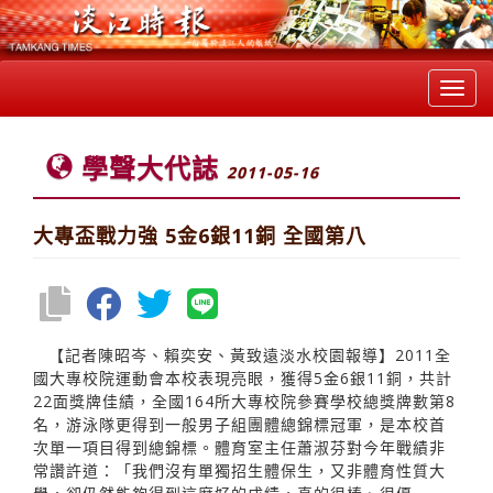
Toggl
navig
學聲大代誌
2011-05-16
大專盃戰力強 5金6銀11銅 全國第八
【記者陳昭岑、賴奕安、黃致遠淡水校園報導】2011全
國大專校院運動會本校表現亮眼，獲得5金6銀11銅，共計
22面獎牌佳績，全國164所大專校院參賽學校總獎牌數第8
名，游泳隊更得到一般男子組團體總錦標冠軍，是本校首
次單一項目得到總錦標。體育室主任蕭淑芬對今年戰績非
常讚許道：「我們沒有單獨招生體保生，又非體育性質大