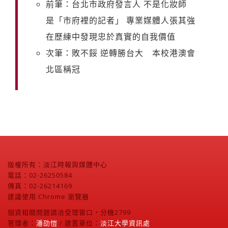
前筆：台北市政府發言人 不是化妝師
是「市府裡的記者」 專業媒體人張其強
在歷練中發現忠於真實的自我價值
次筆：敗不餒 逆轉勝台大 本校港澳會
北區稱冠
版權所有：淡江時報與媒體中心
電話：02-26250584
傳真：02-26214169
建議使用 Chrome 瀏覽器
個資相關問題請洽受理窗口，分機2799
管理者：
潘劭愷
/ 建置單位：
淡江大學資訊處