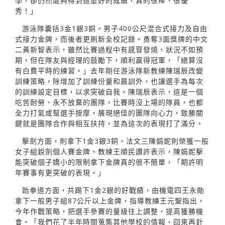
學，卻仍然能夠得到這麼好的成績，真的很棒、很優
秀！」
游泳隊囊括3金1銀3銅。男子400公尺混合式接力及自由
式接力金牌，而後者更刷新全校記錄。勇奪3面獎牌的中文
二黃新智表示，雖然比賽過程中有感冒發燒，狀況不如預
期，但在隊友與經理的鼓勵下，順利贏得冠軍，「總算沒
有白費平時的練習。」去年剛任游泳隊新教練陳瑞辰改變
訓練策略，除增加了訓練份量和晨訓外，也讓選手為每次
的訓練設定目標，以求突破自我。陳瑞辰表示，這是一個
吃苦耐勞、永不放棄的團隊，比賽時沒上場的隊員，也都
全力打氣或幫選手按摩，展現絕佳的團隊向心力，致勝關
鍵就是團隊合作與相互扶持，並為這次的表現打了滿分。
擊劍方面，則拿下1金3銀3銅。法文三陳娟妮則榮獲一般
女子組銳劍個人賽金牌。教練王順民讚許表示，陳娟妮擊
能突破個子嬌小的限制拿下金牌真的很不簡單，「期許明
年賽事有更突破的表現。」
跆拳道方面，共踢下1金2銀的好戰績，由機電四王永勛
拿下一般男子組87公斤以上金牌，指導教練王元聖指出，
今年作戰策略，把選手參賽的量級往上調整，提高獲勝機
會。「我們花了半年時間蒐集其他學校的情報，回來再針