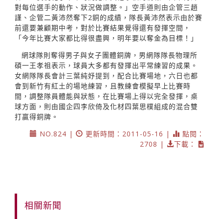
對每位選手的動作、狀況做調整。」空手道則由企管三趙
謹、企管二黃沛然奪下2銅的成績，隊長黃沛然表示由於賽
前還要兼顧期中考，對於比賽結果覺得還有發揮空間，
「今年比賽大家都比得很盡興，明年要以奪金為目標！」
網球隊則奪得男子與女子團體銅牌，男網隊隊長物理所
碩一王孝祖表示，球員大多都有發揮出平常練習的成果。
女網隊隊長會計三葉純妤提到，配合比賽場地，六日也都
會到新竹有紅土的場地練習，且教練會模擬早上比賽時
間，調整隊員體能與狀態，在比賽場上得以完全發揮，桌
球方面，則由國企四李欣倚及化材四葉思樸組成的混合雙
打贏得銅牌。
NO.824 |
更新時間：2011-05-16 |
點閱：
2708 |
下載：
相關新聞