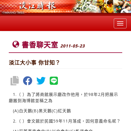
Toggl
navig
書香聊天室
2011-05-23
淡江大小事 你甘知？
1.（ ）為了將商館展示廳改作他用，於98年2月把展示
廳搬到海博館並稱之為
(A)白天鵝(B)黑天鵝(C)紅天鵝
2.（ ）會文館於民國59年11月落成，因何意義命名呢？