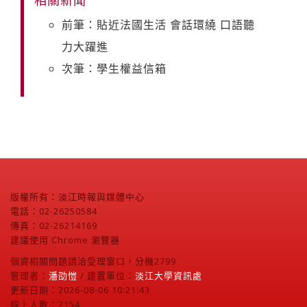
前筆：貼近法國生活 會話環繞 口語聽
力大躍進
次筆：學生權益信箱
版權所有：淡江時報與媒體中心
電話：02-26250584
傳真：02-26214169
建議使用 Chrome 瀏覽器
個資相關問題請洽受理窗口，分機2799
管理者：
潘劭愷
/ 建置單位：
淡江大學資訊處
更新日期：2026-08-06 10:21:43
線上人數：2154