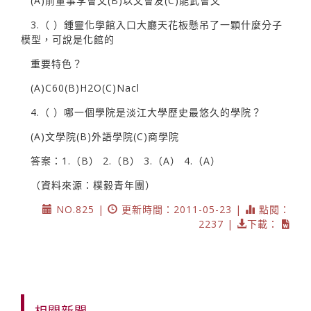
(A)前董事李會文(B)以文會友(C)能武會文
3.（ ）鍾靈化學館入口大廳天花板懸吊了一顆什麼分子
模型，可說是化館的
重要特色？
(A)C60(B)H2O(C)Nacl
4.（ ）哪一個學院是淡江大學歷史最悠久的學院？
(A)文學院(B)外語學院(C)商學院
答案：1.（B） 2.（B） 3.（A） 4.（A）
（資料來源：樸毅青年團）
NO.825 |
更新時間：2011-05-23 |
點閱：
2237 |
下載：
相關新聞