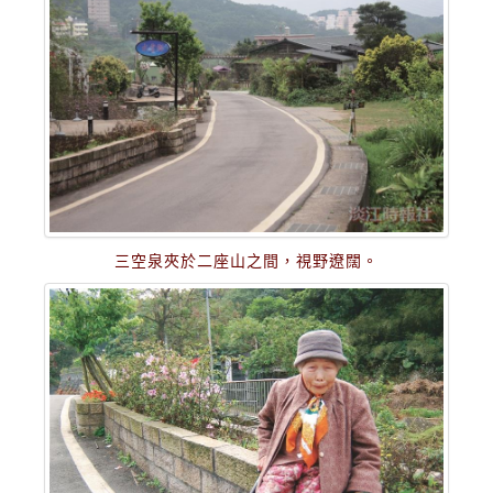
三空泉夾於二座山之間，視野遼闊。