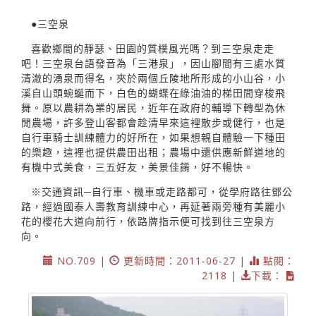
●三空泉
喜歡鄉間的靜瑟、田園的質樸風光嗎？到三空泉走走
吧！三空泉台語發音為「三港泉」，因山腳間有三處水質
清澈的湧泉而得名，夾於兩個丘陵地所形成的小山谷，小
溪自山頭蜿蜒而下，白色的蝴蝶在綠油油的梯田間穿梭飛
舞。原以農耕為業的居民，近年在政府的輔導下轉型為休
閒農場，許多登山客都會趁清早來這裡散步或健行，也是
自行車騎士訓練體力的好所在，如果想親自體驗一下種田
的樂趣，這裡也提供農田出租；農場中還供應新鮮道地的
有機中式美食，三五好友，美景佳餚，好不暢快。
※交通資訊─自行車、機車或走路都可，從學府路往鄧公
路，經過國泰人壽教育訓練中心，再延著兩旁種有美麗小
花的櫻花大道向前行，依路牌指示便可找到往三空泉方
向。
NO.709 |
更新時間：2011-06-27 |
點閱：
2118 |
下載：