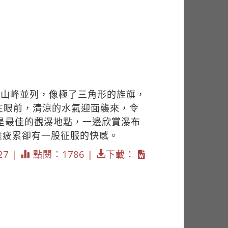
座山峰並列，像極了三角形的旌旗，
在眼前，清涼的水氣迎面襲來，令
是最佳的觀瀑地點，一邊欣賞瀑布
雖疲累卻有一股征服的快感。
27 |
點閱：1786 |
下載：