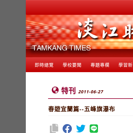
即時總覽
學校要聞
專題專欄
學習新
特刊
2011-06-27
春遊宜蘭篇--五峰旗瀑布