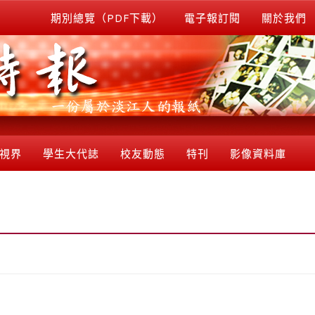
期別總覽（PDF下載）
電子報訂閱
關於我們
視界
學生大代誌
校友動態
特刊
影像資料庫