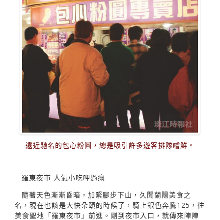
遠近馳名的包心粉圓，總是吸引許多遊客排隊嚐鮮。
羅東夜市 人氣小吃呷過癮
隨著天色漸漸昏暗，加緊腳步下山，久聞蘭陽美食之
名，現在也該是大快朵頤的時候了，騎上銀色奔騰125，往
美食聖地「羅東夜市」前進。剛到夜市入口，就傳來陣陣