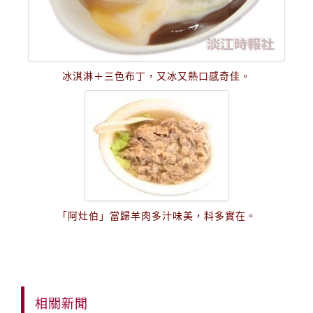
冰淇淋＋三色布丁，又冰又熱口感奇佳。
「阿灶伯」當歸羊肉多汁味美，料多實在。
相關新聞