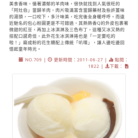
美食香味，循著濃郁的羊肉味，很快就找到人氣很旺的
「阿灶伯」當歸羊肉，肉片吸滿富含當歸藥材及些許薑味
的湯頭，一口咬下，多汁味美，吃完後全身暖呼呼。而遠
近馳名的包心粉圓更是不可錯過，其熱熱香Q的外皮包裹著
微甜的紅豆，再加上冰淇淋及三色布丁，這種又冰又熱的
搭配口感奇佳，此外花生冰淇淋捲也是「一定要吃的
啦！」磨成粉的花生糖配上傳統「叭噗」，讓人邊吃邊回
憶起童年時光。
NO.709 |
更新時間：2011-06-27 |
點閱：
1822 |
下載：