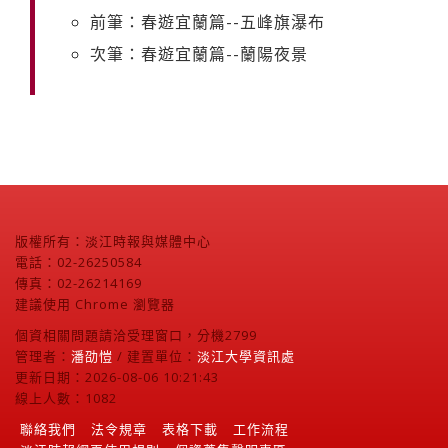
前筆：春遊宜蘭篇--五峰旗瀑布
次筆：春遊宜蘭篇--蘭陽夜景
版權所有：淡江時報與媒體中心
電話：02-26250584
傳真：02-26214169
建議使用 Chrome 瀏覽器
個資相關問題請洽受理窗口，分機2799
管理者：
潘劭愷
/ 建置單位：
淡江大學資訊處
更新日期：2026-08-06 10:21:43
線上人數：1082
聯絡我們
法令規章
表格下載
工作流程