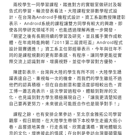
兩校學生一同學習課程，踏進對方的實驗室做研討及報
告式的學習，輪流發表看法。大陸課程安排數學程式設
計，在台灣為Android手機程式設計。資工系副教授陳建彰
表示， Android系統的課程讓雙方同學有較大的興趣，即
使各同學研究領域不同，也能透過理解再進一步開發，
「期望之後有長期持續的學習及研究，並且攜手實作成軟
體，在年底時能夠朝『2011第二屆資旺盃』Android程式
設計競賽邁進！」資工系主任郭經華表示，今年與往年不
同的是課程規劃的更有節奏感、有程序，讓同學更能從實
際交流上認識對岸、增廣視野，並從中學習對方優勢。
陳建彰表示，台灣與大陸的學生有所不同，大陸學生踴
躍表達自己、重視每一次的機會，而我們的學生雖抵不過
他們的認真積極，但在自由創意和靈活度卻相較出色。資
工博一蕭志堯表示，這次學習過程中，體驗到對岸的文
化，也見識到對方學生積極展現自己，「讓我更清楚知道
自己要再更努力，未來彼此可能既合作也是競爭對手！」
課程之餘，也有安排企業參訪，至北京金雅拓公司學習
觀摩，假日期間，在大陸學生帶領下本校學生走遍大街小
巷，品嘗道地美食，行走長城、欣賞盧溝橋，實地體驗北
京的文化，增進彼此的情感；在台則是參訪台灣華碩電腦