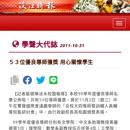
Toggl
navig
學聲大代誌
2011-10-31
５３位優良導師獲獎 用心關懷學生
【記者藍硯琳淡水校園報導】本校99學年度優良導師名
單公佈啦！共有53位導師獲選，將於11月2日（週三）中
午在驚聲國際會議廳舉辦的「全校大四導師暨訓輔人員輔
導知能研討會」中，由行政副校長高柏園頒獎表揚。
99學年度優良導師分別有文學院：中文系助理教授黃麗
卿等5位；理學院：數學系副教授伍志祥等4位；工學院：