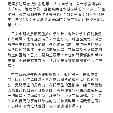
建築系助理教授漆志剛等12人；商學院：財金系教授李命
志等8人；管理學院：企管系助理教授文馨瑩等11人；外語
學院：英文系副教授沈斯瑩等8人；教育學院：教科系教授
李世忠等2人；全球創業發展學院：語言系助理教授王怡茜
等3人。
日文系副教授蕭碧盞擔任導師時，會針對學生個別狀況
進行輔導，常在課餘時分和學生聊天，藉由話家常的機會
瞭解學生的煩惱與問題，進而從旁協助，提供學生抒發與
解決問題的管道，更會協助解決學生在留學及日文檢定測
驗上的困難。日文二蔡昀芷表示，有任何問題都能和老師
提問，不只是課業方面，「甚至是愛情問題都會替我們解
惑。」
中文系助理教授黃麗卿認為，「如何思考」是很重要
的，因此擔任導師時，會以影片播放的模式進行問題討
論，激發學生的思考力，在與學生的互動中，給予學業和
人際溝通的幫助。身為導師，黃麗卿會特別關心成績被二
一的同學，協助學生做上課筆記。中文二葉謹郢說：「老
師會和我們分享考試準備的方式和資料等，讓我們在面對
考試時能不慌忙地應對，真的很謝謝老師。」