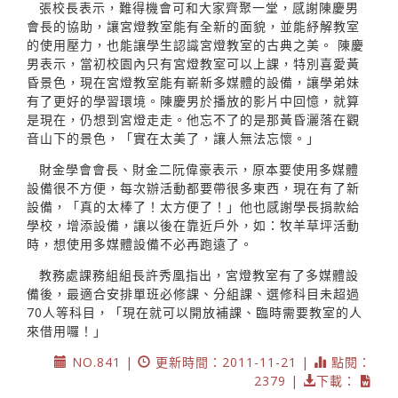
張校長表示，難得機會可和大家齊聚一堂，感謝陳慶男
會長的協助，讓宮燈教室能有全新的面貌，並能紓解教室
的使用壓力，也能讓學生認識宮燈教室的古典之美。 陳慶
男表示，當初校園內只有宮燈教室可以上課，特別喜愛黃
昏景色，現在宮燈教室能有嶄新多媒體的設備，讓學弟妹
有了更好的學習環境。陳慶男於播放的影片中回憶，就算
是現在，仍想到宮燈走走。他忘不了的是那黃昏灑落在觀
音山下的景色，「實在太美了，讓人無法忘懷。」
財金學會會長、財金二阮偉豪表示，原本要使用多媒體
設備很不方便，每次辦活動都要帶很多東西，現在有了新
設備，「真的太棒了！太方便了！」他也感謝學長捐款給
學校，增添設備，讓以後在靠近戶外，如：牧羊草坪活動
時，想使用多媒體設備不必再跑遠了。
教務處課務組組長許秀凰指出，宮燈教室有了多媒體設
備後，最適合安排單班必修課、分組課、選修科目未超過
70人等科目，「現在就可以開放補課、臨時需要教室的人
來借用囉！」
NO.841 |
更新時間：2011-11-21 |
點閱：
2379 |
下載：