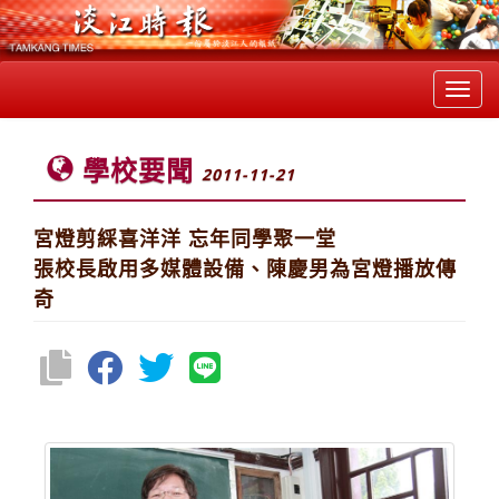
Toggl
navig
學校要聞
2011-11-21
宮燈剪綵喜洋洋 忘年同學聚一堂
張校長啟用多媒體設備、陳慶男為宮燈播放傳
奇