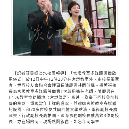
【記者莊旻嬑淡水校園報導】「宮燈教室多媒體設備啟
用儀式」於12日中午12時20分在宮燈教室外，由校長張家
宜、世界校友會聯合會理事長陳慶男共同剪綵。接著張校
長為宮燈教室多媒體設備第1次啟用擔任老師，陳慶男在
H106教室協助播放〈宮燈傳奇〉影片，為臺下回校參加校
慶的校友，重現當年上課的盛况，並體驗宮燈教室多媒體
的設備，和70多位校友共同回憶大學點滴，學術副校長虞
國興、行政副校長高柏園、國際事務副校長戴萬欽3位副校
長，亦在場陪同，現場熱鬧敘舊，如忘年同學會。