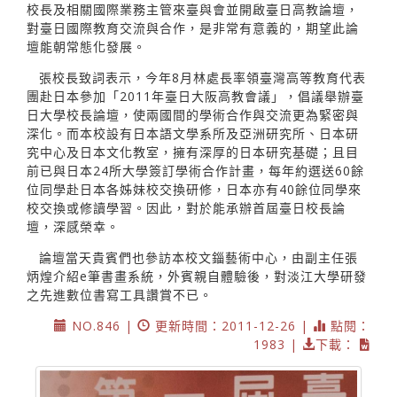
校長及相關國際業務主管來臺與會並開啟臺日高教論壇，
對臺日國際教育交流與合作，是非常有意義的，期望此論
壇能朝常態化發展。
張校長致詞表示，今年8月林處長率領臺灣高等教育代表
團赴日本參加「2011年臺日大阪高教會議」，倡議舉辦臺
日大學校長論壇，使兩國間的學術合作與交流更為緊密與
深化。而本校設有日本語文學系所及亞洲研究所、日本研
究中心及日本文化教室，擁有深厚的日本研究基礎；且目
前已與日本24所大學簽訂學術合作計畫，每年約選送60餘
位同學赴日本各姊妹校交換研修，日本亦有40餘位同學來
校交換或修讀學習。因此，對於能承辦首屆臺日校長論
壇，深感榮幸。
論壇當天貴賓們也參訪本校文錙藝術中心，由副主任張
炳煌介紹e筆書畫系統，外賓親自體驗後，對淡江大學研發
之先進數位書寫工具讚賞不已。
NO.846 |
更新時間：2011-12-26 |
點閱：
1983 |
下載：