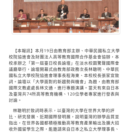
【本報訊】本月19日由教育部主辦、中華民國私立大學
校院協進會及財團法人高等教育國際合作基金會協辦，本
校承辦之「第一屆臺日校長論壇」在淡水校園驚聲國際會
議廳舉行，論壇開幕式由教育部政務次長林聰明、中華民
國私立大學校院協進會理事長程海東、本校校長張家宜致
詞。論壇以「大學面對的新趨勢與機會」為題，由教育部
國際文教處處長林文通，進行專題演講。當天有來自日本
及臺灣共74所高等教育機構、120位學者專家進行發表與
討論。
林聰明於致詞時表示，以臺灣的大學在世界大學的評
比、研究發展、近期國際發明展，說明臺灣的辦學品質並
指出，在世界各國都積極推動高等教育產業輸出及擴大招
收外國留學生之際，能邀請來自日本之私立大學理事長、