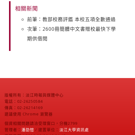
相關新聞
前筆：教部校務評鑑 本校五項全數通過
次筆：2600冊簡體中文書贈校最快下學
期供借閱
版權所有：淡江時報與媒體中心
電話：02-26250584
傳真：02-26214169
建議使用 Chrome 瀏覽器
個資相關問題請洽受理窗口，分機2799
管理者：
潘劭愷
/ 建置單位：
淡江大學資訊處