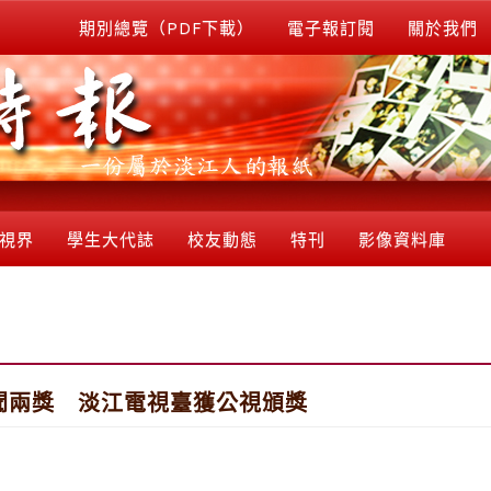
期別總覽（PDF下載）
電子報訂閱
關於我們
視界
學生大代誌
校友動態
特刊
影像資料庫
聞兩獎 淡江電視臺獲公視頒獎