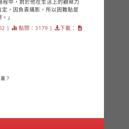
過程中，對於他在生活上的觀察力
肯定，因負責攝影，所以困難點是
想。」
02 |
點閱：3179 |
下載：
哪裏？