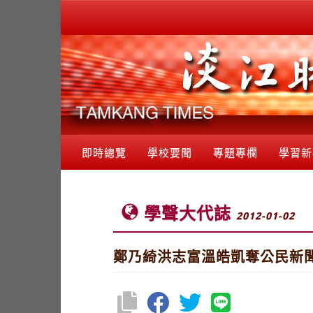
即時總覽
學校要聞
專題專欄
學習新
學聲大代誌
2012-01-02
鄭乃綺洪志富溫皓凱奪公民新