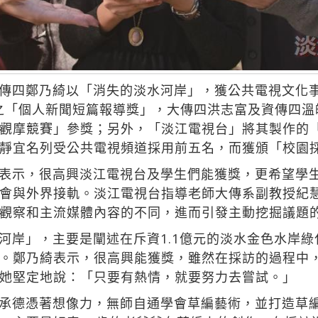
傳四鄭乃綺以「消失的淡水河岸」，獲公共電視文化
獎」之「個人新聞短篇報導獎」，大傳四洪志富及資傳四
觀摩競賽」參獎；另外，「淡江電視台」將其製作的「淡
靜宜名列受公共電視頻道採用前五名，而獲頒「校園
表示，很高興淡江電視台及學生們能獲獎，更希望學
會與外界接軌。淡江電視台指導老師大傳系副教授紀
觀察和主流媒體內容的不同，進而引發主動挖掘議題
河岸」，主要是闡述在斥資1.1億元的淡水金色水岸
。鄭乃綺表示，很高興能獲獎，雖然在採訪的過程中
她堅定地說：「只要有熱情，就要努力去嘗試。」
承德憑著想像力，無師自通學會草編藝術，並打造草