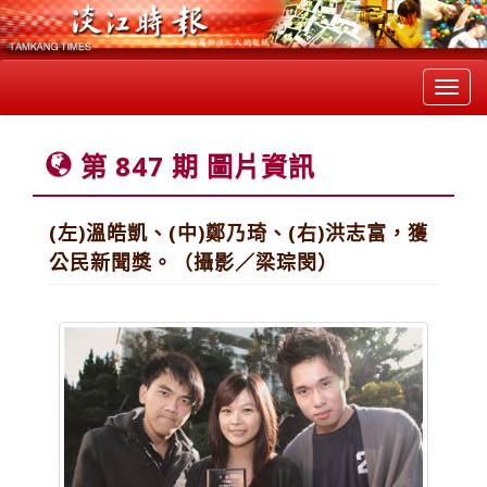
Toggl
navig
第 847 期 圖片資訊
(左)溫皓凱、(中)鄭乃琦、(右)洪志富，獲
公民新聞獎。（攝影／梁琮閔）