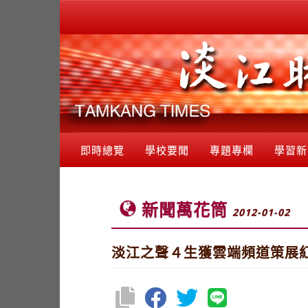
即時總覽
學校要聞
專題專欄
學習新
新聞萬花筒
2012-01-02
淡江之聲４生獲雲端頻道策展