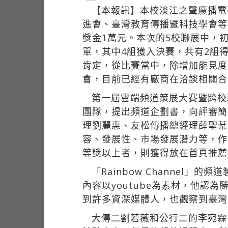
【本報訊】本校淡江之聲廣播電臺的「Ra
進會、臺灣教育傳播暨科技學會等
獎金1萬元。本次的5校聯展中，初
單，其中4組獲入決賽，共有2組
肯定，從比賽當中，除增加能見度
會，目前已經有廠商在洽談相關合
第一屆雲端頻道策展大賽暨跨校
團隊，提出頻道企劃書，向評審簡
理劉麗惠、友松傳播總經理薛聖棻
容、發展性、市場發展潛力等，作為
等獎以上者，則獲得放在首頁推薦頻
「Rainbow Channe
內容以youtube為素材，他
到許多資深媒體人，也觀察到臺灣
大傳二劉若薇和公行二的李宛霖，則