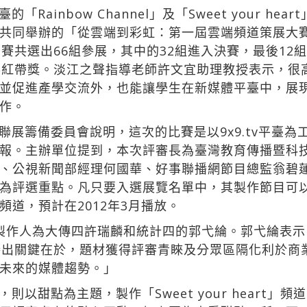
inbow Channel」及「Sweet your heart」
共同舉辦的「從雲端到彩虹：第一屆雲端頻道策展大
賽共選出66組參展，其中的32組進入決賽，最後12
得紅帶獎。淡江之聲指導老師許文宜助理教授表示，很
並促進產學交流外，也能讓學生在新媒體平臺中，展
作。
聯展籌備委員會說明，這次的比賽是以9x9.tv平臺
報。主辦單位提到，本次評審長為臺灣教育傳播暨科
、公視新聞部經理何國華、好事聯播網節目總監翁碧蓮
評選重點。凡只要入選展覽名單中，其製作節目可以在9
道，預計在2012年3月播放。
l」的頻道製作人為大傳四許瑞麟和統計四的郭弋綸。郭弋綸
認為勝出關鍵在於，題材獲得評審青睞及分眾區隔化利於
未來的媒體趨勢。」
以甜點為主題，製作「Sweet your heart