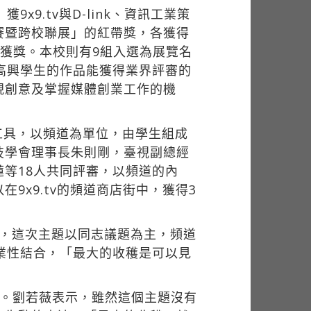
獲9x9.tv與D-link、資訊工業策
賽暨跨校聯展」的紅帶獎，各獲得
組獲獎。本校則有9組入選為展覽名
高興學生的作品能獲得業界評審的
現創意及掌握媒體創業工作的機
為工具，以頻道為單位，由學生組成
技學會理事長朱則剛，臺視副總經
等18人共同評審，以頻道的內
x9.tv的頻道商店街中，獲得3
表示，這次主題以同志議題為主，頻道
商業性結合，「最大的收穫是可以見
」頻道。劉若薇表示，雖然這個主題沒有