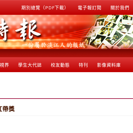
期別總覽（PDF下載）
電子報訂閱
關於我們
視界
學生大代誌
校友動態
特刊
影像資料庫
紅帶獎