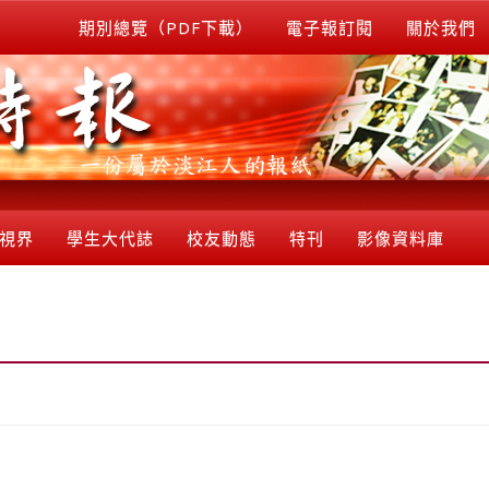
期別總覽（PDF下載）
電子報訂閱
關於我們
視界
學生大代誌
校友動態
特刊
影像資料庫