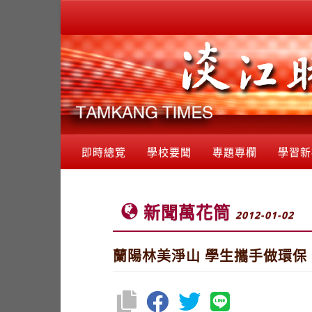
即時總覽
學校要聞
專題專欄
學習新
新聞萬花筒
2012-01-02
蘭陽林美淨山 學生攜手做環保