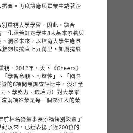
人振奮。再度讓應屆畢業生戴著企
特別重視大學學習，因此，融合
育三化涵蓋訂定學生8大基本素養與
用、洞悉未來，以培育大學生應具
就能夠扶搖直上九萬里，如鷹揚展
。2012年，天下《Cheers》
、「學習意願、可塑性」、「國際
主管的8項問卷調查評比中，淡江全
爭力、學務力、環境力）對大學畢
。這兩項殊榮是每一個淡江人的榮
5年前林名譽董事長添福特別設置了
紀以來，已經表揚了近200位的