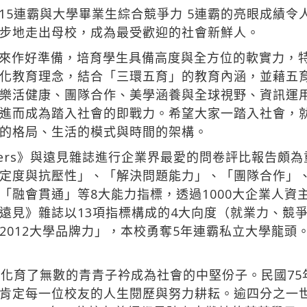
15連霸與大學畢業生綜合競爭力 5連霸的亮眼成績令
步地走出母校，成為最受歡迎的社會新鮮人。
來作好準備，培育學生具備高度與全方位的軟實力，
化教育理念，結合「三環五育」的教育內涵，並藉五
樂活健康、團隊合作、美學涵養與全球視野、資訊運
進而成為踏入社會的即戰力。希望大家一踏入社會，
的格局、生活的模式與時間的架構。
ers》與遠見雜誌進行企業界最愛的問卷評比報告頗為重視
定度與抗壓性」、「解決問題能力」、「團隊合作」
「融會貫通」等8大能力指標，透過1000大企業人資
遠見》雜誌以13項指標構成的4大向度（就業力、競
2012大學品牌力」，本校勇奪5年連霸私立大學龍頭
，化育了無數的青青子衿成為社會的中堅份子。民國7
肯定每一位校友的人生閱歷與努力耕耘。逾四分之一世