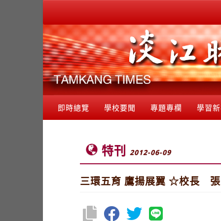
即時總覽
學校要聞
專題專欄
學習新
特刊
2012-06-09
三環五育 鷹揚展翼 ☆校長 