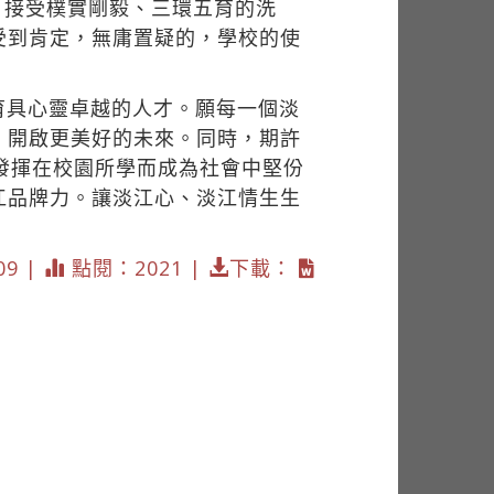
，接受樸實剛毅、三環五育的洗
受到肯定，無庸置疑的，學校的使
育具心靈卓越的人才。願每一個淡
，開啟更美好的未來。同時，期許
發揮在校園所學而成為社會中堅份
江品牌力。讓淡江心、淡江情生生
09 |
點閱：2021 |
下載：