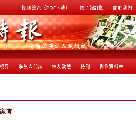
期別總覽（PDF下載）
電子報訂閱
關於我們
視界
學生大代誌
校友動態
特刊
影像資料庫
張家宜