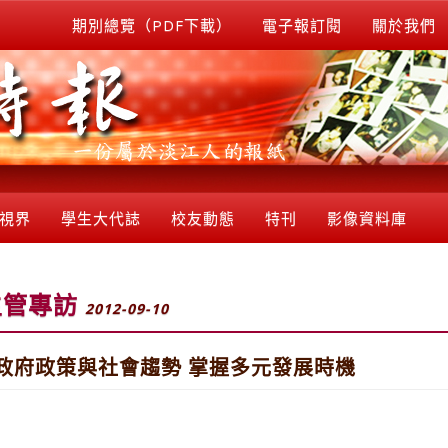
期別總覽（PDF下載）
電子報訂閱
關於我們
視界
學生大代誌
校友動態
特刊
影像資料庫
主管專訪
2012-09-10
政府政策與社會趨勢 掌握多元發展時機