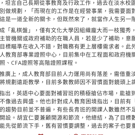
，坦言自己長期從事教育及行政工作，過去在淡水校
別做規劃，「而現在的工作是在經營事業，我需要面
這是一道全新的關卡，但既然來了，就當作人生另一
成「亂棋盤」，僅有文化大學因組織龐大而一枝獨秀
主管機關或政府補助的在職人員，若是少了補助，意
目標瞄準在收入不錯，對職務有更上層樓需求者。此
人教育部專業證照中心，目前集中在工程面和政府機
照、CFA證照等高階證照課程。
推廣上，成人教育部目前人力運用尚有落差，需借重
將規劃遠距教學，目前多數教師因不習慣面對鏡頭上
指出，英語中心要面對補習班的積極搶佔市場，能搶
不像過去興盛。他也針對成人教育困境指出，目前有
的趨勢目前並不普遍，有些長青班的開課人數雖然不
開設。胡宜仁要兼顧開源和節流，他總結，為了目標
能先從節流下手，舊有習慣要調整，過去的案子也要