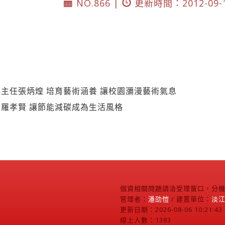
NO.866 |
更新時間：2012-09-
主任張炳煌 培育藝術涵養 讓校園瀰漫藝術氣息
羅孝賢 讓節能減碳成為生活風格
個資相關問題請洽受理窗口，分機2
管理者：
潘劭愷
/ 建置單位：
淡
更新日期：2026-08-06 10:21:43
線上人數：1383