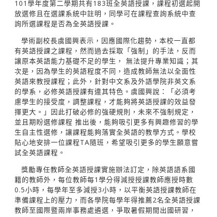
101學年度第二學期共有183班全英語授課，課程初選起開
放選修且在選課系統中註明，同學可在課程查詢系統中查
詢所選課程是否為全英語授課。
學術副校長虞國興表示，因應國際化趨勢，本校一直都
有英語授課之課程，然而過去採取「強制」的手法，反而
讓原本英語能力基礎不足的學生， 無法提升專業知識；其
次是，因為學生的英語程度不同，造成教師無法以全面性
英語來教授課程；此外，針對中文系及外語學院非英文系
的學系，必修英語授課有違其特色。虞國興說：「必須考
慮學生的接受度，調整課程，才能夠將英語授課的效益發
揮更大。」因此打破必修的強硬規則，未來不強制規定，
並且期盼選修課程 推出後，能夠吸引更多有興趣修習的學
生自主性選修，讓課程能夠落實全英語的教學方式。學校
貼心地安排一位課程TA隨班，希望吸引更多的學生願意嘗
試全英語課程。
獎勵專任教師全英語授課實施辦法訂定，除英語語系國
籍的教師外，每位教師每1學分得減授授課教師應授時數
0.5小時，每學年至多減授3小時，以平衡英語授課教師在
準備課程上的壓力，而各學院每學年得推薦2名全英語授課
教師至國際暨兩岸事務處遴選，爭取暑假期間出國研習，