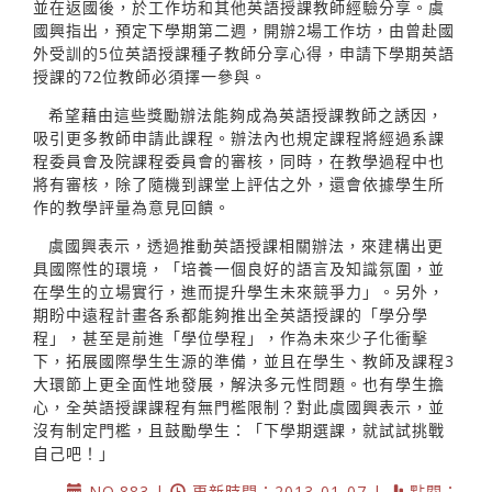
並在返國後，於工作坊和其他英語授課教師經驗分享。虞
國興指出，預定下學期第二週，開辦2場工作坊，由曾赴國
外受訓的5位英語授課種子教師分享心得，申請下學期英語
授課的72位教師必須擇一參與。
希望藉由這些獎勵辦法能夠成為英語授課教師之誘因，
吸引更多教師申請此課程。辦法內也規定課程將經過系課
程委員會及院課程委員會的審核，同時，在教學過程中也
將有審核，除了隨機到課堂上評估之外，還會依據學生所
作的教學評量為意見回饋。
虞國興表示，透過推動英語授課相關辦法，來建構出更
具國際性的環境，「培養一個良好的語言及知識氛圍，並
在學生的立場實行，進而提升學生未來競爭力」。另外，
期盼中遠程計畫各系都能夠推出全英語授課的「學分學
程」，甚至是前進「學位學程」，作為未來少子化衝擊
下，拓展國際學生生源的準備，並且在學生、教師及課程3
大環節上更全面性地發展，解決多元性問題。也有學生擔
心，全英語授課課程有無門檻限制？對此虞國興表示，並
沒有制定門檻，且鼓勵學生：「下學期選課，就試試挑戰
自己吧！」
NO.883 |
更新時間：2013-01-07 |
點閱：