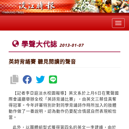
Toggl
navig
學聲大代誌
2013-01-07
英詩背誦賽 聽見閱讀的聲音
【記者李亞庭淡水校園報導】英文系於上月6日在驚聲國
際會議廳舉辦全校「英詩背誦比賽」，由英文三蔡佳真奪
得冠軍。今年評審特別針對同學背誦詩作時所加入的肢體
動作做了一番說明，認為動作仍要配合情感自然表現較恰
當。
此外，以團體組型式獲得第四名的英文一李建峰，由於