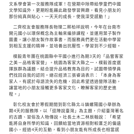
文系學會第一次服務隊成軍！在營期中除帶給學童們中國
文學知識外，更期盼能藉此啟發學習興趣，看見小朋友的
那份純真與貼心、一天天的成長，使我深受感動！」
二齊校友會服務隊長物理二蔡柏祥說明，今年在台南市
開元國小以環保概念為主軸來編排課程，並運用葉子製作
圖畫，讓小朋友製作故事書，而服務員們更在活動中學習
到相互支援的精神，並培養出抗壓性，學習到不少經驗。
樸毅青年團在桃園縣中平國小進行為期3天的「品嘗客家
之美－品格客家營」。桃園為客家大縣之一，樸毅首度選
擇族群為議題，結合提升品格教育為目的，試圖帶領學員
們找回自我的認同。總召經濟三張睿涵表示：「本身為客
家人，有感於母語流失的危機，因此希望透過營隊活動，
讓當地的小朋友接觸更多客家文化，瞭解客家的歷史進
程。」
彰化校友會於寒假期間到彰化縣北斗鎮螺陽國小舉辦為
期4天的服務隊，以「逗陣說臺灣」為主題，介紹臺灣著名
的古蹟、習俗及人物傳說。社長土木二林辰翰說：「希望
能將自身所學的知識，回饋給當地資源相對較匱乏的偏遠
國小，經過4天的互動，看到小朋友能有所成長也相當感