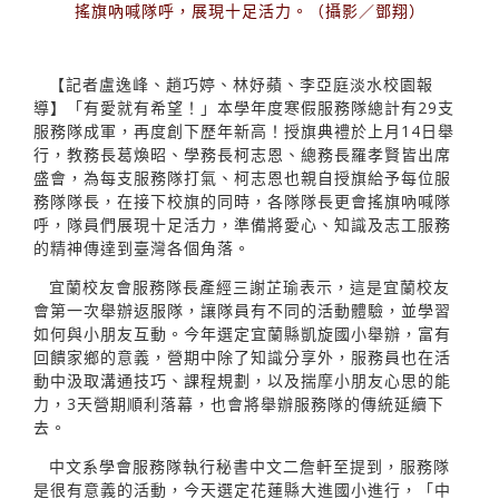
搖旗吶喊隊呼，展現十足活力。（攝影／鄧翔）
【記者盧逸峰、趙巧婷、林妤蘋、李亞庭淡水校園報
導】「有愛就有希望！」本學年度寒假服務隊總計有29支
服務隊成軍，再度創下歷年新高！授旗典禮於上月14日舉
行，教務長葛煥昭、學務長柯志恩、總務長羅孝賢皆出席
盛會，為每支服務隊打氣、柯志恩也親自授旗給予每位服
務隊隊長，在接下校旗的同時，各隊隊長更會搖旗吶喊隊
呼，隊員們展現十足活力，準備將愛心、知識及志工服務
的精神傳達到臺灣各個角落。
宜蘭校友會服務隊長產經三謝芷瑜表示，這是宜蘭校友
會第一次舉辦返服隊，讓隊員有不同的活動體驗，並學習
如何與小朋友互動。今年選定宜蘭縣凱旋國小舉辦，富有
回饋家鄉的意義，營期中除了知識分享外，服務員也在活
動中汲取溝通技巧、課程規劃，以及揣摩小朋友心思的能
力，3天營期順利落幕，也會將舉辦服務隊的傳統延續下
去。
中文系學會服務隊執行秘書中文二詹軒至提到，服務隊
是很有意義的活動，今天選定花蓮縣大進國小進行，「中