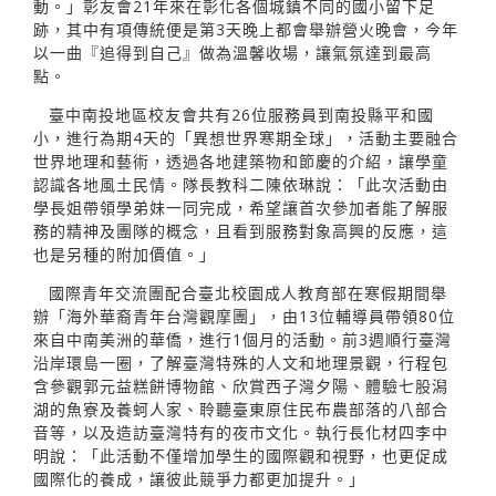
動。」彰友會21年來在彰化各個城鎮不同的國小留下足
跡，其中有項傳統便是第3天晚上都會舉辦營火晚會，今年
以一曲『追得到自己』做為溫馨收場，讓氣氛達到最高
點。
臺中南投地區校友會共有26位服務員到南投縣平和國
小，進行為期4天的「異想世界寒期全球」，活動主要融合
世界地理和藝術，透過各地建築物和節慶的介紹，讓學童
認識各地風土民情。隊長教科二陳依琳說：「此次活動由
學長姐帶領學弟妹一同完成，希望讓首次參加者能了解服
務的精神及團隊的概念，且看到服務對象高興的反應，這
也是另種的附加價值。」
國際青年交流團配合臺北校園成人教育部在寒假期間舉
辦「海外華裔青年台灣觀摩團」，由13位輔導員帶領80位
來自中南美洲的華僑，進行1個月的活動。前3週順行臺灣
沿岸環島一圈，了解臺灣特殊的人文和地理景觀，行程包
含參觀郭元益糕餅博物館、欣賞西子灣夕陽、體驗七股潟
湖的魚寮及養蚵人家、聆聽臺東原住民布農部落的八部合
音等，以及造訪臺灣特有的夜市文化。執行長化材四李中
明說：「此活動不僅增加學生的國際觀和視野，也更促成
國際化的養成，讓彼此競爭力都更加提升。」