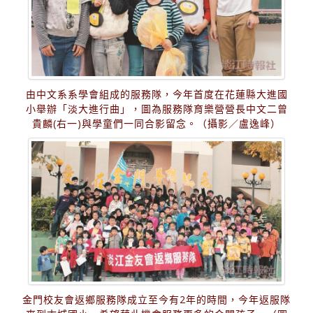
由中文系系學會組成的服務隊，今年首度在花蓮縣大進國
小舉辦「淡大進行曲」，圖為服務隊育樂營營長中文二曾
貴麟(右一)與學童們一同合影留念。（攝影／盧逸峰）
金門校友會返鄉服務隊成立至今有2年的時間，今年返服隊