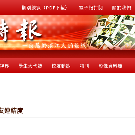
期別總覽（PDF下載）
電子報訂閱
關於我們
視界
學生大代誌
校友動態
特刊
影像資料庫
友連結度