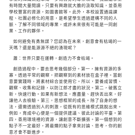
有時間大量閱讀，只要有興趣就大膽的汲取知識，並善用
學校豐富的資源，如圖書館等。此外，本校設置通識課
程、社團必修化的用意，是希望學生透過建構不同的人
脈、了解不同領域的專業，或許未來很有可能是一同創
業、工作的夥伴。
如何避免有勇無謀？您認為在未來，創意會有枯竭的一
天嗎？還是能源源不絕的湧現呢？
蕭：世界只要在運轉，創造力不會枯竭。
創造過程中，要去思考幾個部分。第一，擁有資源的多
寡。透過平常的觀察，把觀察到的素材放在盒子裡。當創
意要實踐時，將素材綜合並使用它。所以，要養成習慣、
觀察、收集和記錄，以防江郎才盡的狀況。第二，破舊立
新，快速行動。如果有新想法，應盡量、趕快丟出來，好
讓他人去檢驗。第三，思想框架的成長。除了自身的想
法，還需透過別人的刺激，從既有的思維模式跳脫出來。
例如，育成中心便是一個提供建議、彼此討論的平臺。第
四，善用環境裡的資源，讓創意不斷擴張。第一個想到的
點子不一定最好，將最爛的點子拿來討論、思考，你的創
意才會不斷進步。