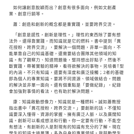
如何讓創意脫穎而出？創意有很多面向，例如文創產
業、創意行銷等。
蕭：創造和創新的概念都是重實踐，並要跨界交流。
「創意是感性，創新是理性。」理性的東西除了要有想
法外，還得靠實踐，而知識就是它的燃料。書中提到「異
花授粉，跨界交流」，要解決一個問題，非單一面向，不
能單靠自己的知識基礎，還需要結合團隊其他領域的知
識。有了觀察力、知道問題後，堅持想出好點子，然後不
斷實踐，帶著實驗的精神，看待欲解決的事物。另培養T型
的內涵。不只有知識，還要有深度和廣泛接觸；2者的基礎
即為個人的專業知識。要將不同資源、領域做結合，問題
的解決並非單一面向。還有個重點是「要做紀錄」，紀錄
會加強對事情的看法，也有助於解決問題。
康：知識啟動想像力，知識就是一種燃料。誠如蕭教授
指出書中「異花授粉，跨界交流。」要創新的話，不僅知
識要深入懂得、資源的掌握、擁有廣泛人脈，以及廣闊知
識。創新可以看成想法和行動。你一定要有行動，不能空
有想法，有創新的人是對現有的知識有充分的了解。現在
學生的知識太過單薄，多為自身的專業領域。我鼓勵學生