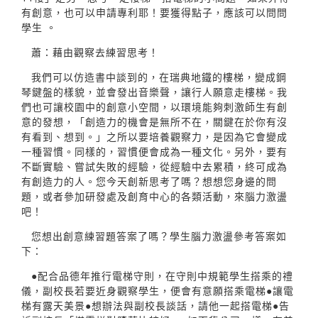
有創意，也可以申請專利耶！要獲得點子，應該可以問問
學生 。
蕭：藉由觀察去練習思考！
我們可以仿造書中談到的，在瑞典地鐵的樓梯，變成鋼
琴鍵盤的樣貌，並會發出音樂聲，讓行人願意走樓梯。我
們也可讓校園中的創意小空間，以環境能夠刺激師生有創
意的發想，「創造力的機會是無所不在，關鍵在於你有沒
有看到、想到。」之所以要培養觀察力，是因為它會變成
一種習慣。同樣的，習慣便會成為一種文化。另外，要有
不斷實驗、嘗試失敗的經驗，從經驗中去累積，終可成為
有創造力的人。您今天創新思考了嗎？想想您身邊的問
題，或者參加研發處及創育中心的各類活動，來腦力激盪
吧！
您想出創意練習題答案了嗎？學生腦力激盪參考答案如
下：
●配合品德年推行電梯守則，在守則中規範學生搭乘的禮
儀，副校長若要近身觀察學生，便會有意願搭乘電梯●讓電
梯有露天美景●想辦法與副校長談話，請他一起搭電梯●告