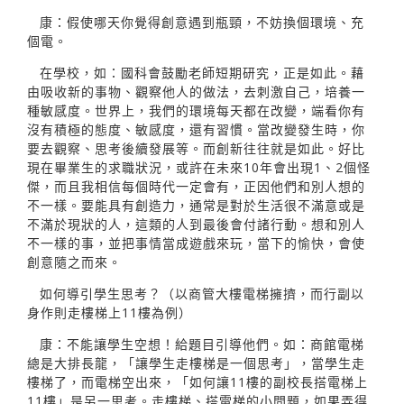
康：假使哪天你覺得創意遇到瓶頸，不妨換個環境、充
個電。
在學校，如：國科會鼓勵老師短期研究，正是如此。藉
由吸收新的事物、觀察他人的做法，去刺激自己，培養一
種敏感度。世界上，我們的環境每天都在改變，端看你有
沒有積極的態度、敏感度，還有習慣。當改變發生時，你
要去觀察、思考後續發展等。而創新往往就是如此。好比
現在畢業生的求職狀況，或許在未來10年會出現1、2個怪
傑，而且我相信每個時代一定會有，正因他們和別人想的
不一樣。要能具有創造力，通常是對於生活很不滿意或是
不滿於現狀的人，這類的人到最後會付諸行動。想和別人
不一樣的事，並把事情當成遊戲來玩，當下的愉快，會使
創意隨之而來。
如何導引學生思考？（以商管大樓電梯擁擠，而行副以
身作則走樓梯上11樓為例）
康：不能讓學生空想！給題目引導他們。如：商館電梯
總是大排長龍，「讓學生走樓梯是一個思考」，當學生走
樓梯了，而電梯空出來，「如何讓11樓的副校長搭電梯上
11樓」是另一思考。走樓梯、搭電梯的小問題，如果弄得