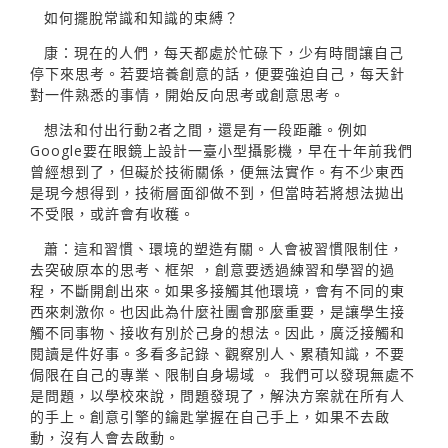
如何擺脫常識和知識的束縛？
康：現在的人們，每天都處於忙碌下，少有時間讓自己
停下來思考。若要培養創意的話，便要強迫自己，每天針
對一件熟悉的事情，開始反向思考或創意思考。
想法和付出行動2者之間，還是有一段距離。例如
Google要在眼鏡上設計一臺小型攝影機，早在十年前我們
曾經想到了，但礙於技術關係，便無法實作。有不少東西
是現今想得到，技術層面卻做不到，但當時若將想法拋出
不受限，或許會有收穫。
蕭：這和習慣、環境的塑造有關。人會被習慣限制住，
去突破原本的思考、框架 ，創意要透過練習和學習的過
程，不斷開創出來。如果多接觸其他環境，會有不同的東
西來刺激你。也因此為什麼社團會那麼重要，是讓學生接
觸不同事物、接收有別於己身的想法。因此，廣泛接觸和
閱讀是件好事。多看多記錄、觀察別人、累積知識，不要
侷限在自己的專業、限制自身場域 。 我們可以發現無處不
是問題，以學校來說，問題發現了，解決方案就在所有人
的手上。創意引擎的鑰匙掌握在自己手上，如果不去啟
動，沒有人會去啟動。