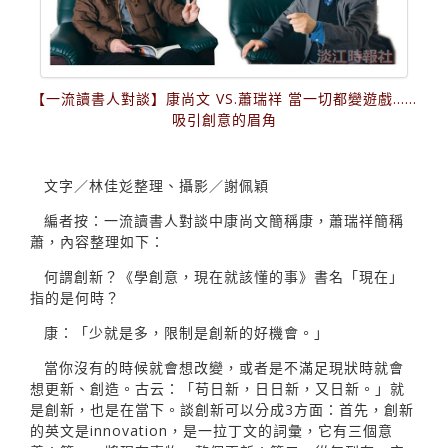
【一流讀書人對談】康尚文 VS.蕭瑞祥 當一切都變遊戲......
吸引創意的眉角
文字／林佳彣整理、攝影／謝佩穎
編者按：一流讀書人對談中康尚文簡稱康，蕭瑞祥簡稱
蕭，內容整理如下：
何謂創新？《學創意，現在就該懂的事》書名「現在」
指的是何時？
康：「少就是多，限制是創新的好機會。」
當你沒有的時候就會想改變，或者是不滿足現狀時就會
想更新、創造。古云：「苟日新，日日新，又日新。」就
是創新，也是在當下。談創新可以分成3方面：首先，創新
的英文是innovation，是一拉丁文的詞彙，它有三個意