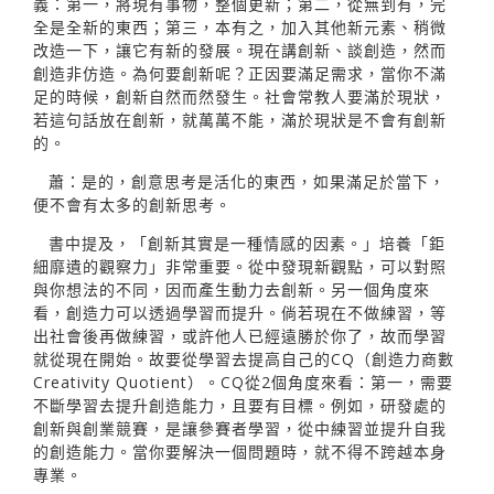
義：第一，將現有事物，整個更新；第二，從無到有，完
全是全新的東西；第三，本有之，加入其他新元素、稍微
改造一下，讓它有新的發展。現在講創新、談創造，然而
創造非仿造。為何要創新呢？正因要滿足需求，當你不滿
足的時候，創新自然而然發生。社會常教人要滿於現狀，
若這句話放在創新，就萬萬不能，滿於現狀是不會有創新
的。
蕭：是的，創意思考是活化的東西，如果滿足於當下，
便不會有太多的創新思考。
書中提及，「創新其實是一種情感的因素。」培養「鉅
細靡遺的觀察力」非常重要。從中發現新觀點，可以對照
與你想法的不同，因而產生動力去創新。另一個角度來
看，創造力可以透過學習而提升。倘若現在不做練習，等
出社會後再做練習，或許他人已經遠勝於你了，故而學習
就從現在開始。故要從學習去提高自己的CQ（創造力商數
Creativity Quotient）。CQ從2個角度來看：第一，需要
不斷學習去提升創造能力，且要有目標。例如，研發處的
創新與創業競賽，是讓參賽者學習，從中練習並提升自我
的創造能力。當你要解決一個問題時，就不得不跨越本身
專業。