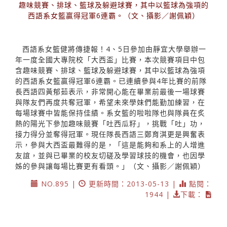
趣味競賽、排球、籃球及躲避球賽，其中以籃球為強項的
西語系女籃贏得冠軍6連霸。（文、攝影／謝佩穎）
西語系女籃健將傳捷報！4、5日參加由靜宜大學舉辦一
年一度全國大專院校「大西盃」比賽，本次競賽項目中包
含趣味競賽、排球、籃球及躲避球賽，其中以籃球為強項
的西語系女籃贏得冠軍6連霸。已連續參與4年比賽的前隊
長西語四黃郁茹表示，非常開心能在畢業前最後一場球賽
與隊友們再度共奪冠軍，希望未來學妹們能勤加練習，在
每場球賽中皆能保持佳績。系女籃的啦啦隊也與隊員在炙
熱的陽光下參加趣味競賽「吐西瓜籽」，挑戰「吐」功，
接力得分並奪得冠軍。現任隊長西語三鄭育淇更是興奮表
示，參與大西盃最難得的是，「這是能夠和系上的人增進
友誼，並與已畢業的校友切磋及學習球技的機會，也因學
姊的參與讓每場比賽更有看頭。」（文、攝影／謝佩穎）
NO.895 |
更新時間：2013-05-13 |
點閱：
1944 |
下載：