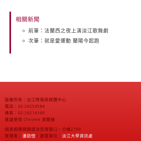
相關新聞
前筆：法蘭西之夜上演淡江歌舞劇
次筆：就是愛運動 蘭陽今起跑
版權所有：淡江時報與媒體中心
電話：02-26250584
傳真：02-26214169
建議使用 Chrome 瀏覽器
個資相關問題請洽受理窗口，分機2799
管理者：
潘劭愷
/ 建置單位：
淡江大學資訊處