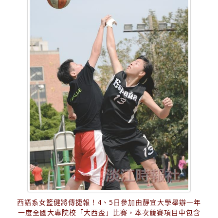
西語系女籃健將傳捷報！4、5日參加由靜宜大學舉辦一年
一度全國大專院校「大西盃」比賽，本次競賽項目中包含