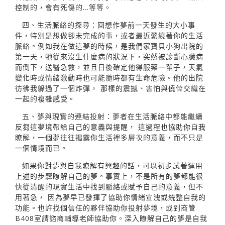
控制的，會有死傷的…等等。
四、生活脈絡的探尋：回想作夢前一天發生的大小事
件，特別是想做卻未完成的事，或者最近縈繞著你的生活
脈絡。例如我在做這夢的時候，是我們家寶貝小狗出院的
第一天，牠從來沒生什麼病的狀況下，突然被診斷心臟病
而倒下，送醫急救，並且日後確定他得服藥一輩子，天氣
變化時或情緒激動時也可能隨時都有生命危險。他的出院
彷彿我躲過了一個炸彈， 那樣的震撼、害怕與僥倖交織在
一起的複雜感受。
五、夢與現實的連結投射：夢者在生活脈絡中都能繼續
反芻這夢境帶給自己的意義與提醒， 這過程也協助你自我
瞭解，一個夢往往揭露你生活裡多層次的意義，而不只是
一個情境而已。
如果你對夢與自我瞭解有興趣的話，可以初步試著運用
上述的步驟瞭解自己的夢。事實上，不是所有的夢都能很
快從清醒的現實生活中找到脈絡或賦予自己的意義，但不
用著急， 因為夢早已發揮了協助你情緒宣洩或統整自我的
功能。也許找個信任的夥伴協助你投射夢境，或到商管
B408室請諮商輔導老師協助你。深入瞭解自己的夢是自我