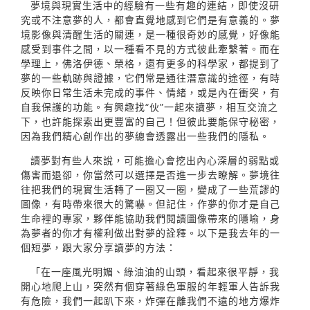
夢境與現實生活中的經驗有一些有趣的連結，即使沒研
究或不注意夢的人，都會直覺地感到它們是有意義的。夢
境影像與清醒生活的關連，是一種很奇妙的感覺，好像能
感受到事件之間，以一種看不見的方式彼此牽繫著。而在
學理上，佛洛伊德、榮格，還有更多的科學家，都提到了
夢的一些軌跡與證據，它們常是通往潛意識的途徑，有時
反映你日常生活未完成的事件、情緒，或是內在衝突，有
自我保護的功能。有興趣找“伙”一起來讀夢，相互交流之
下，也許能探索出更豐富的自己！但彼此要能保守秘密，
因為我們精心創作出的夢總會透露出一些我們的隱私。
讀夢對有些人來說，可能擔心會挖出內心深層的弱點或
傷害而退卻，你當然可以選擇是否進一步去瞭解。夢境往
往把我們的現實生活轉了一圈又一圈，變成了一些荒謬的
圖像，有時帶來很大的驚嚇。但記住，作夢的你才是自己
生命裡的專家，夥伴能協助我們閱讀圖像帶來的隱喻，身
為夢者的你才有權利做出對夢的詮釋。以下是我去年的一
個短夢，跟大家分享讀夢的方法：
「在一座風光明媚、綠油油的山頭，看起來很平靜，我
開心地爬上山，突然有個穿著綠色軍服的年輕軍人告訴我
有危險，我們一起趴下來，炸彈在離我們不遠的地方爆炸