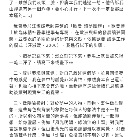
了，雖然我們灰頭土臉，但慶幸我們逃過一劫。他告訴我
山裡還有另一個炸彈，要小心才行，下一次不一定會那麼
幸運的……」
我曾參加汪淑媛老師帶領的「歐曼 讀夢團體」。歐曼博
士於臨床精神醫學裡學有專精， 在歐洲與紐約發展讀夢團
體，並發表許多關於夢的研究與文獻。依據歐曼 讀夢工作
的模式（汪淑媛，2006），我進行以下的步驟：
一、把夢記錄下來：沒立刻記下來，夢馬上就會被忘得
一乾二淨了，請寫下來或畫下來。
二、敘述夢境與感覺：對自己敘述這個夢，並且回憶夢
中的感覺。我在夢中的感覺非常害怕，雖然慶幸自己還活
著，也擔心接下來會有危險。重新經歷這些情緒訊息能協
助後續對現實生活的覺察。
三、做隱喻投射：對於夢中的人物、景物、事件做些聯
想，這些角色與背景的象徵在每個人的想法中是不一樣
的，所以別依賴坊間的解夢書，但能請夥伴幫忙一起聯
想，給你靈感。例如「風光明媚、綠油油的山頭」對我而
言是象徵平靜，但山後背光的陰影處卻難以被察覺， 好像
會隱藏些什麼；例如「炸彈」象徵意想不到的災難，無法