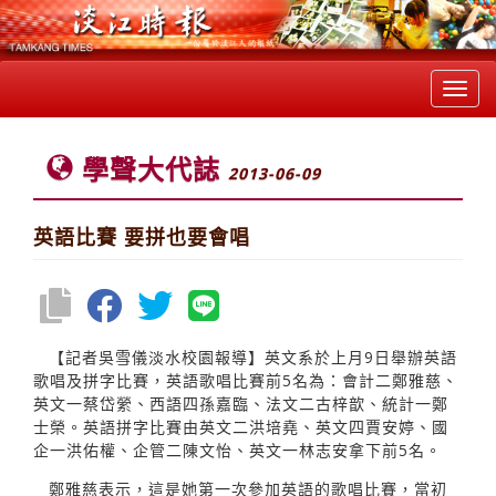
Toggl
navig
學聲大代誌
2013-06-09
英語比賽 要拼也要會唱
【記者吳雪儀淡水校園報導】英文系於上月9日舉辦英語
歌唱及拼字比賽，英語歌唱比賽前5名為：會計二鄭雅慈、
英文一蔡岱縈、西語四孫嘉臨、法文二古梓歆、統計一鄭
士榮。英語拼字比賽由英文二洪培堯、英文四賈安婷、國
企一洪佑權、企管二陳文怡、英文一林志安拿下前5名。
鄭雅慈表示，這是她第一次參加英語的歌唱比賽，當初